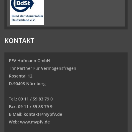
KONTAKT
PFV Hofmann GmbH
-Ihr
P
artner
F
ür
V
ermögensfragen-
Rosental 12
D-90403 Nürnberg
Tel.:
09 11 / 59 83 79 0
Fax:
09 11 / 59 83 79 9
E-Mail:
kontakt@mypfv.de
Web:
www.mypfv.de