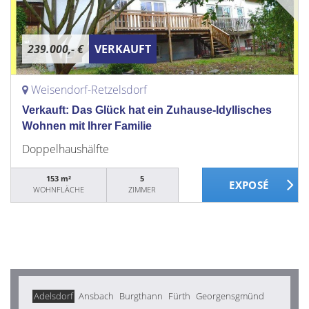
239.000,- €
VERKAUFT
Weisendorf-Retzelsdorf
Verkauft: Das Glück hat ein Zuhause-Idyllisches
Wohnen mit Ihrer Familie
Doppelhaushälfte
153 m²
5
WOHNFLÄCHE
ZIMMER
Adelsdorf
Ansbach
Burgthann
Fürth
Georgensgmünd