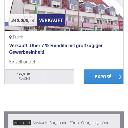
340.000,- €
VERKAUFT
Fürth
Verkauft: Über 7 % Rendite mit großzügiger
Gewerbeeinheit!
Einzelhandel
175,80 m²
FLÄCHE
Adelsdorf
Ansbach
Burgthann
Fürth
Georgensgmünd