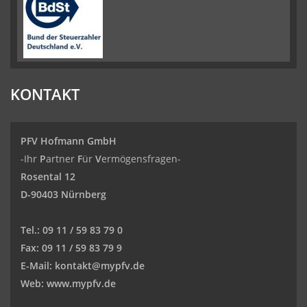
KONTAKT
PFV Hofmann GmbH
-Ihr
P
artner
F
ür
V
ermögensfragen-
Rosental 12
D-90403 Nürnberg
Tel.:
09 11 / 59 83 79 0
Fax:
09 11 / 59 83 79 9
E-Mail:
kontakt@mypfv.de
Web:
www.mypfv.de