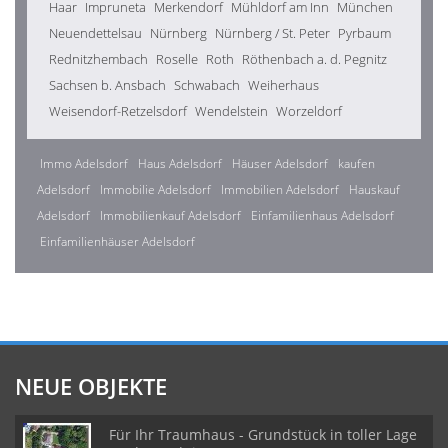
Haar
Impruneta
Merkendorf
Mühldorf am Inn
München
Neuendettelsau
Nürnberg
Nürnberg / St. Peter
Pyrbaum
Rednitzhembach
Roselle
Roth
Röthenbach a. d. Pegnitz
Sachsen b. Ansbach
Schwabach
Weiherhaus
Weisendorf-Retzelsdorf
Wendelstein
Worzeldorf
Immo Adelsdorf
Haus Adelsdorf
Häuser Adelsdorf
kaufen
Adelsdorf
Immobilie Adelsdorf
Immobilien Adelsdorf
Hauskauf
Adelsdorf
Immobilienkauf Adelsdorf
Einfamilienhaus Adelsdorf
Einfamilienhäuser Adelsdorf
NEUE OBJEKTE
Für Ihr Traumhaus - Grundstück in toller Lage