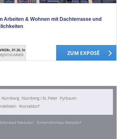
m Arbeiten & Wohnen mit Dachterrasse und
lichkeiten
M28c_01.26_StdtH
ZUM EXPOSÉ
BJEKTNUMMER
Nürnberg
Nürnberg / St. Peter
Pyrbaum
delstein
Worzeldorf
ilienkauf Adelsdorf
Einfamilienhaus Adelsdorf