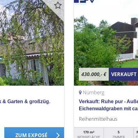
430.000,- €
VERKAUFT
Nürnberg
 & Garten & großzüg.
Verkauft: Ruhe pur - Au
Eichenwaldgraben mit ca
Reihenmittelhaus
170 m²
5
ZUM EXPOSÉ
WOHNFLÄCHE
ZIMMER
O