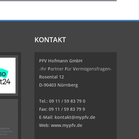
KONTAKT
PFV Hofmann GmbH
-Ihr
P
artner
F
ür
V
ermögensfragen-
Rosental 12
D-90403 Nürnberg
Tel.:
09 11 / 59 83 79 0
Fax:
09 11 / 59 83 79 9
E-Mail:
kontakt@mypfv.de
Web:
www.mypfv.de