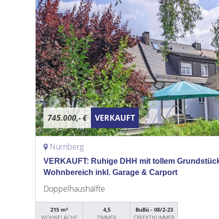
745.000,- €
VERKAUFT
Nürnberg
VERKAUFT: Ruhige DHH mit tollem Grundstück
Wohnbereich inkl. Garage & Carport
Doppelhaushälfte
215 m²
4,5
BuBü - 08/2-23
WOHNFLÄCHE
ZIMMER
OBJEKTNUMMER