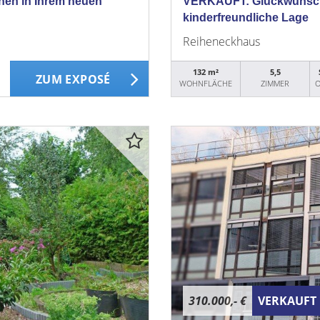
nen in Ihrem neuen
VERKAUFT: Glückwunsch a
kinderfreundliche Lage
Reiheneckhaus
132 m²
5,5
ZUM EXPOSÉ
WOHNFLÄCHE
ZIMMER
O
310.000,- €
VERKAUFT