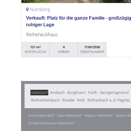
Nürnberg
Verkauft: Platz für die ganze Familie - großzü
ruhiger Lage
Reiheneckhaus
121 m²
4
113612926
WOHNFLÄCHE
ZIMMER
OBJEKTNUMMER
Adelsdorf
Ansbach
Burgthann
Fürth
Georgensgmünd
Rednitzhembach
Roselle
Roth
Röthenbach a. d. Pegnitz
Immo Adelsdorf
Haus Adelsdorf
Häuser Adelsdorf
kaufen Ad
Einfamilienhäuser Adelsdorf