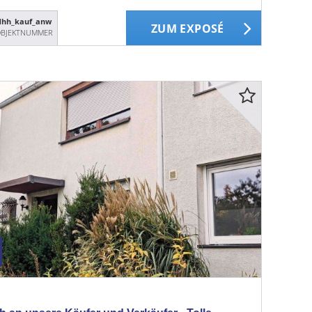
dhh_kauf_anw
ZUM EXPOSÉ
BJEKTNUMMER