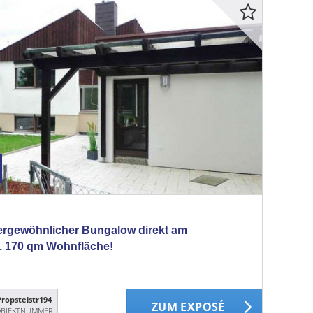
ßergewöhnlicher Bungalow direkt am
. 170 qm Wohnfläche!
Propsteistr194
ZUM EXPOSÉ
BJEKTNUMMER