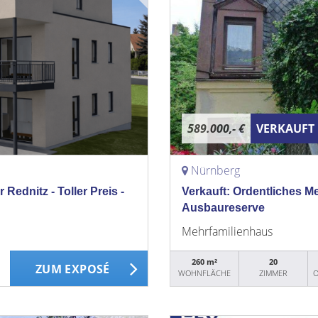
589.000,- €
VERKAUFT
Nürnberg
 Rednitz - Toller Preis -
Verkauft: Ordentliches M
Ausbaureserve
Mehrfamilienhaus
260 m²
20
ZUM EXPOSÉ
WOHNFLÄCHE
ZIMMER
O