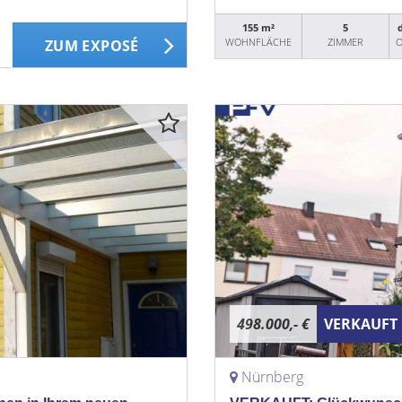
155 m²
5
WOHNFLÄCHE
ZIMMER
O
ZUM EXPOSÉ
498.000,- €
VERKAUFT
Nürnberg