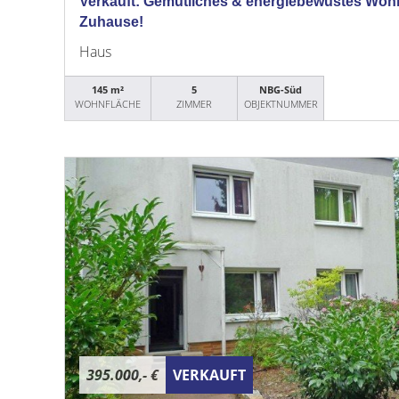
Verkauft: Gemütliches & energiebewustes Woh
Zuhause!
Haus
145 m²
5
NBG-Süd
WOHNFLÄCHE
ZIMMER
OBJEKTNUMMER
395.000,- €
VERKAUFT