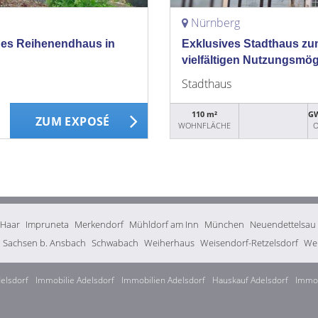
Nürnberg
giges Reihenendhaus in
Exklusives Stadthaus zu
vielfältigen Nutzungsmög
Stadthaus
110 m²
GW
ZUM EXPOSÉ
WOHNFLÄCHE
O
Haar
Impruneta
Merkendorf
Mühldorf am Inn
München
Neuendettelsau
Sachsen b. Ansbach
Schwabach
Weiherhaus
Weisendorf-Retzelsdorf
Wen
elsdorf
Immobilie Adelsdorf
Immobilien Adelsdorf
Hauskauf Adelsdorf
Immob