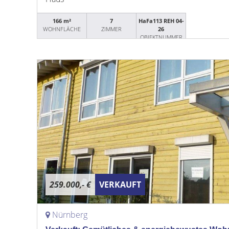
166 m²
7
HaFa113 REH 04-
WOHNFLÄCHE
ZIMMER
26
OBJEKTNUMMER
259.000,- €
VERKAUFT
Nürnberg