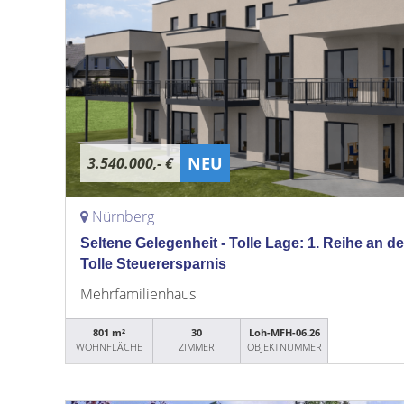
NEU
3.540.000,- €
Nürnberg
Seltene Gelegenheit - Tolle Lage: 1. Reihe an der
Tolle Steuerersparnis
Mehrfamilienhaus
801 m²
30
Loh-MFH-06.26
WOHNFLÄCHE
ZIMMER
OBJEKTNUMMER