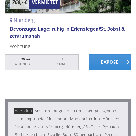
760,- €
VERMIETET
Nürnberg
Bevorzugte Lage: ruhig in Erlenstegen/St. Jobst &
zentrumsnah
Wohnung
75 m²
3
WOHNFLÄCHE
ZIMMER
Adelsdorf
Ansbach
Burgthann
Fürth
Georgensgmünd
Haar
Impruneta
Merkendorf
Mühldorf am Inn
München
Neuendettelsau
Nürnberg
Nürnberg / St. Peter
Pyrbaum
Rednitzhembach
Roselle
Roth
Röthenbach a. d. Pegnitz