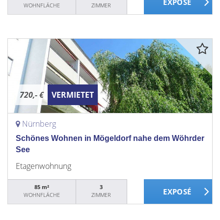
WOHNFLÄCHE
ZIMMER
720,- €
VERMIETET
Nürnberg
Schönes Wohnen in Mögeldorf nahe dem Wöhrder
See
Etagenwohnung
85 m²
3
WOHNFLÄCHE
ZIMMER