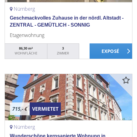
Nürnberg
Geschmackvolles Zuhause in der nördl. Altstadt -
ZENTRAL - GEMÜTLICH - SONNIG
Etagenwohnung
86,30 m²
3
WOHNFLÄCHE
ZIMMER
715,- €
VERMIETET
Nürnberg
Wunderschöne kernsanierte Wohnung in