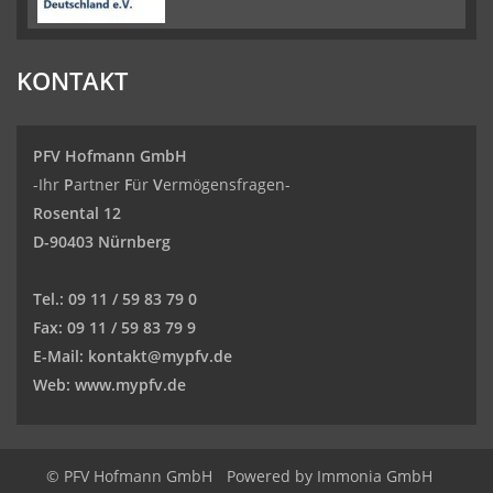
KONTAKT
PFV Hofmann GmbH
-Ihr
P
artner
F
ür
V
ermögensfragen-
Rosental 12
D-90403 Nürnberg
Tel.:
09 11 / 59 83 79 0
Fax:
09 11 / 59 83 79 9
E-Mail:
kontakt@mypfv.de
Web:
www.mypfv.de
© PFV Hofmann GmbH
Powered by Immonia GmbH