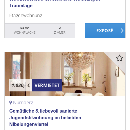
Traumlage
Etagenwohnung
53 m²
2
WOHNFLÄCHE
ZIMMER
1.030,- €
VERMIETET
Nürnberg
Gemütliche & liebevoll sanierte
Jugendstilwohnung im beliebten
Nibelungenviertel