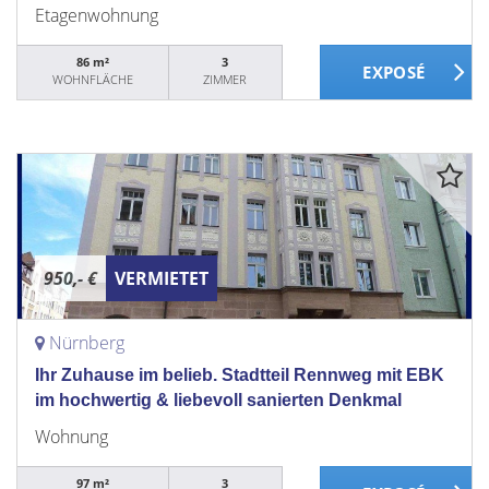
Etagenwohnung
86 m²
3
WOHNFLÄCHE
ZIMMER
950,- €
VERMIETET
Nürnberg
Ihr Zuhause im belieb. Stadtteil Rennweg mit EBK
im hochwertig & liebevoll sanierten Denkmal
Wohnung
97 m²
3