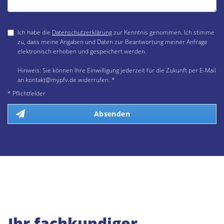
Ich habe die
Datenschutzerklärung
zur Kenntnis genommen. Ich stimme
zu, dass meine Angaben und Daten zur Beantwortung meiner Anfrage
elektronisch erhoben und gespeichert werden.
Hinweis: Sie können Ihre Einwilligung jederzeit für die Zukunft per E-Mail
an kontakt@mypfv.de widerrufen. *
* Pflichtfelder
Absenden
Ihr fachkundiger