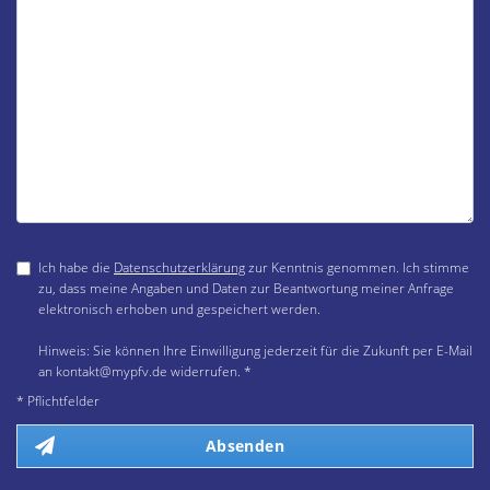
Ich habe die
Datenschutzerklärung
zur Kenntnis genommen. Ich stimme
zu, dass meine Angaben und Daten zur Beantwortung meiner Anfrage
elektronisch erhoben und gespeichert werden.
Hinweis: Sie können Ihre Einwilligung jederzeit für die Zukunft per E-Mail
an kontakt@mypfv.de widerrufen. *
* Pflichtfelder
Absenden