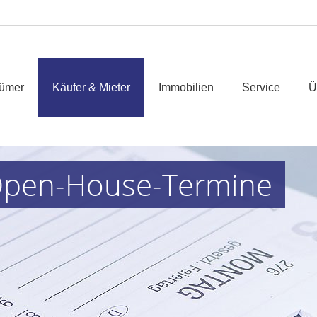
tümer
Käufer & Mieter
Immobilien
Service
Ü
 Open-House-Termine