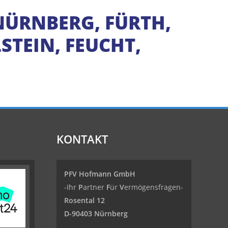
NÜRNBERG, FÜRTH,
TEIN, FEUCHT,
KONTAKT
PFV Hofmann GmbH
-Ihr
P
artner
F
ür
V
ermögensfragen-
Rosental 12
D-90403 Nürnberg