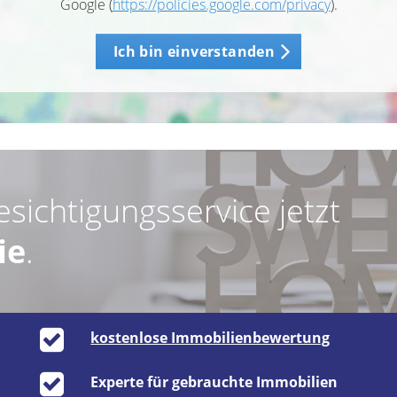
Google (
https://policies.google.com/privacy
).
Ich bin einverstanden
esichtigungsservice jetzt
ie
.
kostenlose Immobilienbewertung
Experte für gebrauchte Immobilien