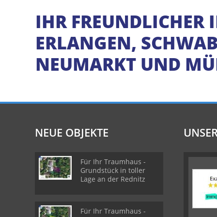
IHR FREUNDLICHER 
ERLANGEN, SCHWABA
NEUMARKT UND M
NEUE OBJEKTE
UNSER
Für Ihr Traumhaus -
Grundstück in toller
Lage an der Rednitz
Für Ihr Traumhaus -