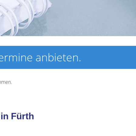
rmine anbieten.
immen.
in Fürth