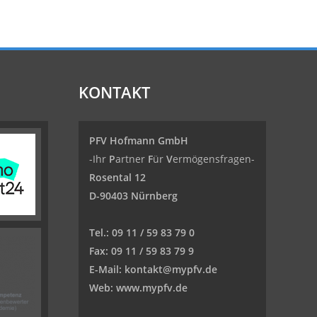
KONTAKT
PFV Hofmann GmbH
-Ihr
P
artner
F
ür
V
ermögensfragen-
Rosental 12
D-90403 Nürnberg
Tel.:
09 11 / 59 83 79 0
Fax:
09 11 / 59 83 79 9
E-Mail:
kontakt@mypfv.de
Web:
www.mypfv.de