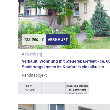
122.000,- €
VERKAUFT
Nürnberg
Verkauft: Wohnung mit Steuerspareffekt - ca. 
Sanierungskosten im Kaufpreis einkalkuliert
Renditeobjekt
53 m²
84267983-Anlage
FLÄCHE
St. Leonhard
OBJEKTNUMMER