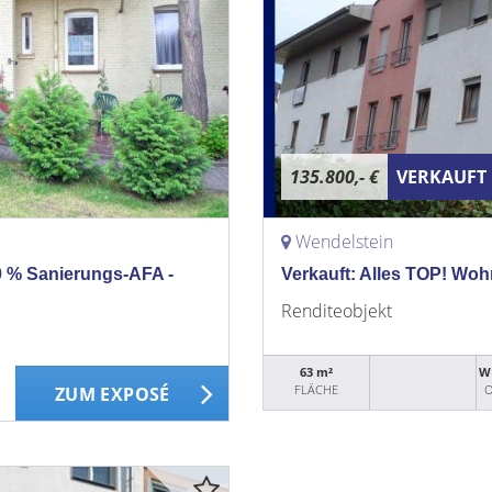
135.800,- €
VERKAUFT
Wendelstein
60 % Sanierungs-AFA -
Verkauft: Alles TOP! Wohn
Renditeobjekt
63 m²
WE
FLÄCHE
O
ZUM EXPOSÉ