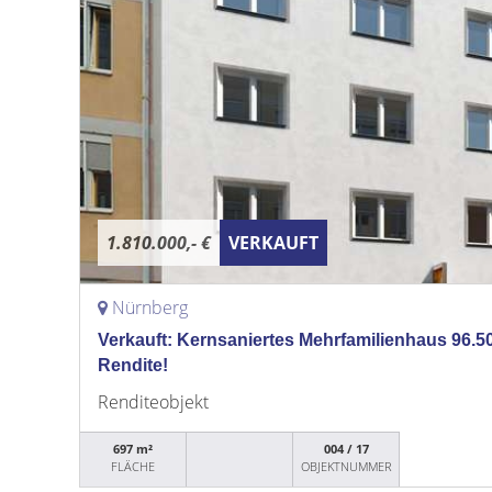
1.810.000,- €
VERKAUFT
Nürnberg
Verkauft: Kernsaniertes Mehrfamilienhaus 96.5
Rendite!
Renditeobjekt
697 m²
004 / 17
FLÄCHE
OBJEKTNUMMER