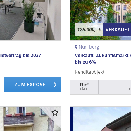
125.000,- €
VERKAUFT
Nürnberg
ietvertrag bis 2037
Verkauft: Zukunftsmarkt P
bis zu 6%
Renditeobjekt
ZUM EXPOSÉ
58 m²
FLÄCHE
O