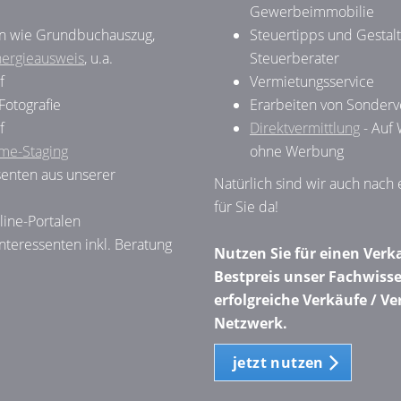
Gewerbeimmobilie
en wie Grundbuchauszug,
Steuertipps und Gestal
ergieausweis
, u.a.
Steuerberater
f
Vermietungsservice
Fotografie
Erarbeiten von Sonder
f
Direktvermittlung
- Auf 
me-Staging
ohne Werbung
enten aus unserer
Natürlich sind wir auch nach
für Sie da!
line-Portalen
Interessenten inkl. Beratung
Nutzen Sie für einen Verk
Bestpreis unser Fachwisse
erfolgreiche Verkäufe / 
Netzwerk.
jetzt nutzen