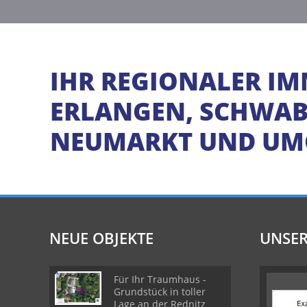
IHR REGIONALER IM
ERLANGEN, SCHWABA
NEUMARKT UND U
NEUE OBJEKTE
UNSER
Für Ihr Traumhaus -
Grundstück in toller
Lage an der Rednitz