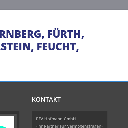
RNBERG, FÜRTH,
TEIN, FEUCHT,
KONTAKT
PFV Hofmann GmbH
-Ihr
P
artner
F
ür
V
ermögensfragen-