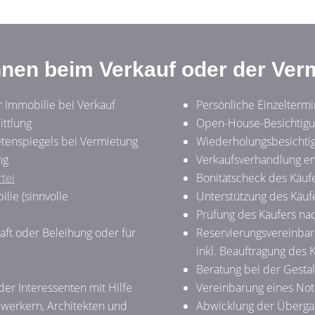
Ihnen beim Verkauf oder der Ver
r Immobilie bei Verkauf
Persönliche Einzelterm
ittlung
Open-House-Besichtig
etenspiegels bei Vermietung
Wiederholungsbesichtig
ng
Verkaufsverhandlung en
tei
Bonitätscheck des Käuf
lie (sinnvolle
Unterstützung des Käufe
Prüfung des Käufers n
aft oder Beleihung oder für
Reservierungsvereinbar
inkl. Beauftragung des 
Beratung bei der Gestal
er Interessenten mit Hilfe
Vereinbarung eines Not
dwerkern, Architekten und
Abwicklung der Übergab