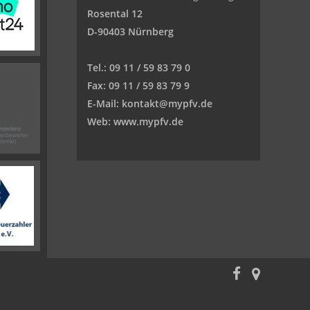
Rosental 12
D-90403 Nürnberg
Tel.:
09 11 / 59 83 79 0
Fax:
09 11 / 59 83 79 9
E-Mail:
kontakt@mypfv.de
Web:
www.mypfv.de