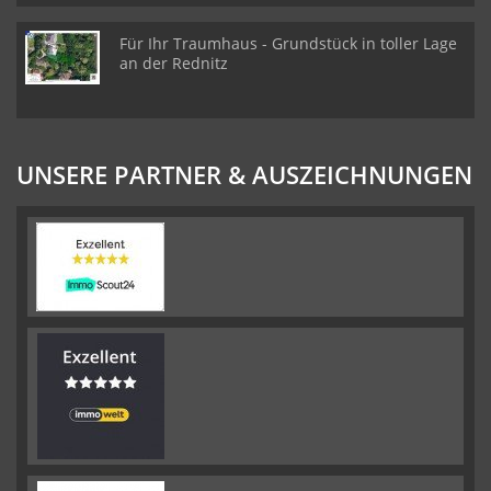
Für Ihr Traumhaus - Grundstück in toller Lage
an der Rednitz
UNSERE PARTNER & AUSZEICHNUNGEN