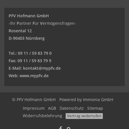
PFV Hofmann GmbH
-Ihr
P
artner
F
ür
V
ermögensfragen-
Rosental 12
D-90403 Nürnberg
Tel.:
09 11 / 59 83 79 0
Fax:
09 11 / 59 83 79 9
E-Mail:
kontakt@mypfv.de
Web:
www.mypfv.de
© PFV Hofmann GmbH
Powered by Immonia GmbH
Impressum
AGB
Datenschutz
Sitemap
Widerrufsbelehrung
Vertrag widerrufen