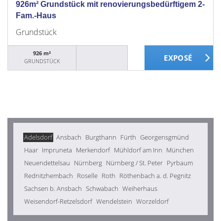
926m² Grundstück mit renovierungsbedürftigem 2-
Fam.-Haus
Grundstück
926 m²
GRUNDSTÜCK
Adelsdorf
Ansbach
Burgthann
Fürth
Georgensgmünd
Haar
Impruneta
Merkendorf
Mühldorf am Inn
München
Neuendettelsau
Nürnberg
Nürnberg / St. Peter
Pyrbaum
Rednitzhembach
Roselle
Roth
Röthenbach a. d. Pegnitz
Sachsen b. Ansbach
Schwabach
Weiherhaus
Weisendorf-Retzelsdorf
Wendelstein
Worzeldorf