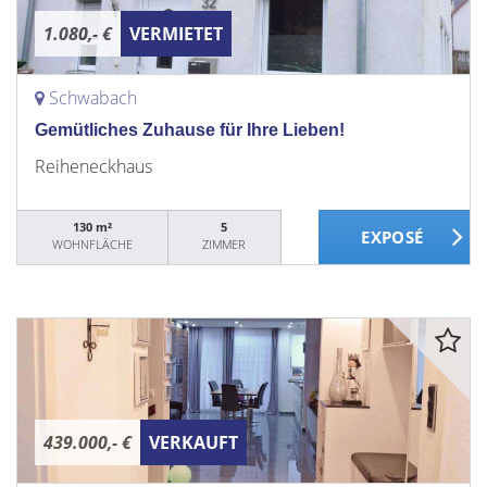
1.080,- €
VERMIETET
Schwabach
Gemütliches Zuhause für Ihre Lieben!
Reiheneckhaus
130 m²
5
WOHNFLÄCHE
ZIMMER
439.000,- €
VERKAUFT