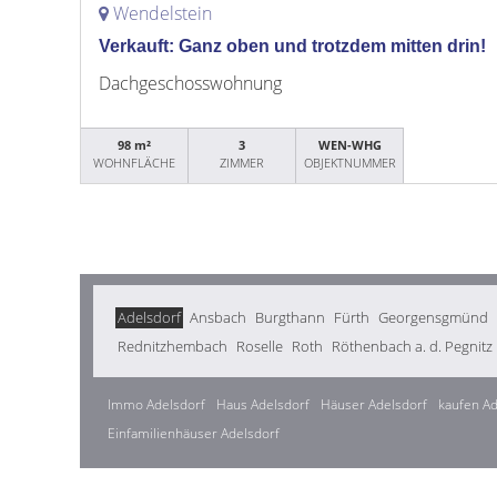
Wendelstein
Verkauft: Ganz oben und trotzdem mitten drin!
Dachgeschosswohnung
98 m²
3
WEN-WHG
WOHNFLÄCHE
ZIMMER
OBJEKTNUMMER
Adelsdorf
Ansbach
Burgthann
Fürth
Georgensgmünd
Rednitzhembach
Roselle
Roth
Röthenbach a. d. Pegnitz
Immo Adelsdorf
Haus Adelsdorf
Häuser Adelsdorf
kaufen Ad
Einfamilienhäuser Adelsdorf