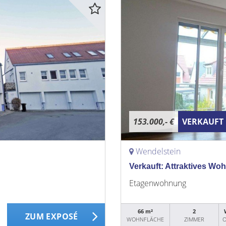
153.000,- €
VERKAUFT
Wendelstein
Verkauft: Attraktives Wo
Etagenwohnung
66 m²
2
ZUM EXPOSÉ
WOHNFLÄCHE
ZIMMER
O