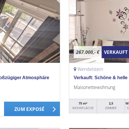
267.000,- €
VERKAUFT
Wendelstein
roßzügiger Atmosphäre
Verkauft: Schöne & hell
Maisonettewohnung
75 m²
2,5
W
WOHNFLÄCHE
ZIMMER
O
ZUM EXPOSÉ