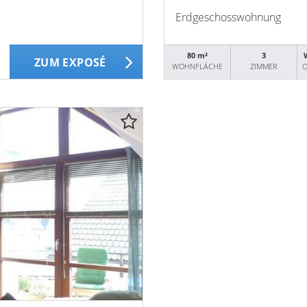
Erdgeschosswohnung
80 m²
3
ZUM EXPOSÉ
WOHNFLÄCHE
ZIMMER
O