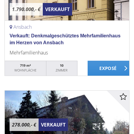
1.790.000,- €
VERKAUFT
Ansbach
Verkauft: Denkmalgeschütztes Mehrfamilienhaus
im Herzen von Ansbach
Mehrfamilienhaus
719 m²
10
WOHNFLÄCHE
ZIMMER
278.000,- €
VERKAUFT