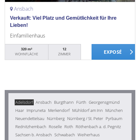
Ansbach
Verkauft: Viel Platz und Gemütlichkeit für Ihre
Lieben!
Einfamilienhaus
320 m²
12
WOHNFLÄCHE
ZIMMER
Adelsdorf
Ansbach
Burgthann
Fürth
Georgensgmünd
Haar
Impruneta
Merkendorf
Mühldorf am Inn
München
Neuendettelsau
Nürnberg
Nürnberg / St. Peter
Pyrbaum
Rednitzhembach
Roselle
Roth
Röthenbach a. d. Pegnitz
Sachsen b. Ansbach
Schwabach
Weiherhaus