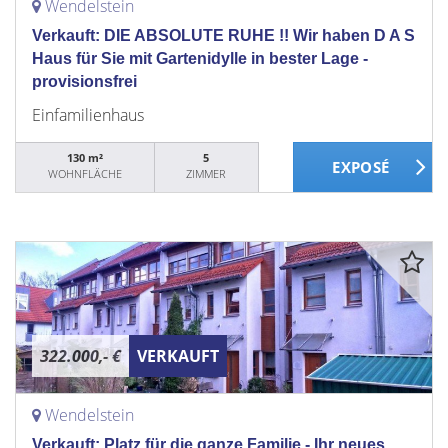
Wendelstein
Verkauft: DIE ABSOLUTE RUHE !! Wir haben D A S
Haus für Sie mit Gartenidylle in bester Lage -
provisionsfrei
Einfamilienhaus
130 m²
5
WOHNFLÄCHE
ZIMMER
322.000,- €
VERKAUFT
Wendelstein
Verkauft: Platz für die ganze Familie - Ihr neues