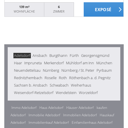
139 m²
6
WOHNFLÄCHE
ZIMMER
Adelsdorf
Ansbach
Burgthann
Fürth
Georgensgmünd
Haar
Impruneta
Merkendorf
Mühldorf am Inn
München
Neuendettelsau
Nürnberg
Nürnberg / St. Peter
Pyrbaum
Rednitzhembach
Roselle
Roth
Röthenbach a. d. Pegnitz
Sachsen b. Ansbach
Schwabach
Weiherhaus
Weisendorf-Retzelsdorf
Wendelstein
Worzeldorf
Immo Adelsdorf
Haus Adelsdorf
Häuser Adelsdorf
kaufen
Adelsdorf
Immobilie Adelsdorf
Immobilien Adelsdorf
Hauskauf
Adelsdorf
Immobilienkauf Adelsdorf
Einfamilienhaus Adelsdorf