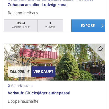
Zuhause am alten Ludwigskanal
Reihenmittelhaus
123 m²
5
WOHNFLÄCHE
ZIMMER
368.000,- €
VERKAUFT
Wendelstein
Verkauft: Glücksjäger aufgepasst!
Doppelhaushälfte