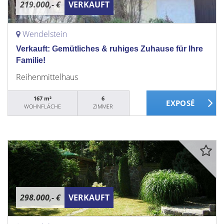
219.000,- €
VERKAUFT
Wendelstein
Verkauft: Gemütliches & ruhiges Zuhause für Ihre
Familie!
Reihenmittelhaus
167 m²
6
WOHNFLÄCHE
ZIMMER
298.000,- €
VERKAUFT