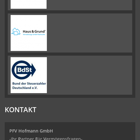
KONTAKT
PFV Hofmann GmbH
-Ihr
P
artner
F
ür
V
ermögensfragen-