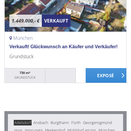
1.449.000,- €
VERKAUFT
München
Verkauft! Glückwunsch an Käufer und Verkäufer!
Grundstück
730 m²
GRUNDSTÜCK
Adelsdorf
Ansbach
Burgthann
Fürth
Georgensgmünd
Haar
Impruneta
Merkendorf
Mühldorf am Inn
München