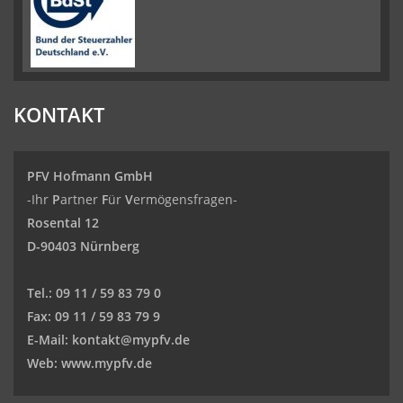
KONTAKT
PFV Hofmann GmbH
-Ihr
P
artner
F
ür
V
ermögensfragen-
Rosental 12
D-90403 Nürnberg
Tel.:
09 11 / 59 83 79 0
Fax:
09 11 / 59 83 79 9
E-Mail:
kontakt@mypfv.de
Web:
www.mypfv.de