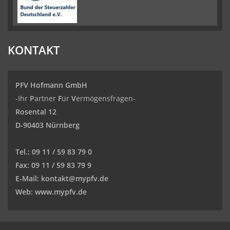
KONTAKT
PFV Hofmann GmbH
-Ihr
P
artner
F
ür
V
ermögensfragen-
Rosental 12
D-90403 Nürnberg
Tel.:
09 11 / 59 83 79 0
Fax:
09 11 / 59 83 79 9
E-Mail:
kontakt@mypfv.de
Web:
www.mypfv.de