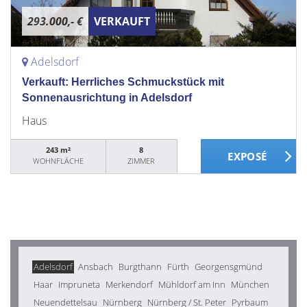
293.000,- €
VERKAUFT
Adelsdorf
Verkauft: Herrliches Schmuckstück mit
Sonnenausrichtung in Adelsdorf
Haus
243 m²
8
WOHNFLÄCHE
ZIMMER
Adelsdorf
Ansbach
Burgthann
Fürth
Georgensgmünd
Haar
Impruneta
Merkendorf
Mühldorf am Inn
München
Neuendettelsau
Nürnberg
Nürnberg / St. Peter
Pyrbaum