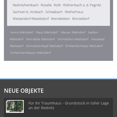
Rednitzhembach
Roselle
Roth
Röthenbach a. d. Pegnitz
Sachsen b. Ansbach
Schwabach
Weiherhaus
Weisendorf-Retzelsdorf
Wendelstein
Worzeldorf
Immo Adelsdorf
Haus Adelsdorf
Häuser Adelsdorf
kaufen
Adelsdorf
Immobilie Adelsdorf
Immobilien Adelsdorf
Hauskauf
Adelsdorf
Immobilienkauf Adelsdorf
Einfamilienhaus Adelsdorf
Einfamilienhäuser Adelsdorf
NEUE OBJEKTE
Für Ihr Traumhaus - Grundstück in toller Lage
an der Rednitz