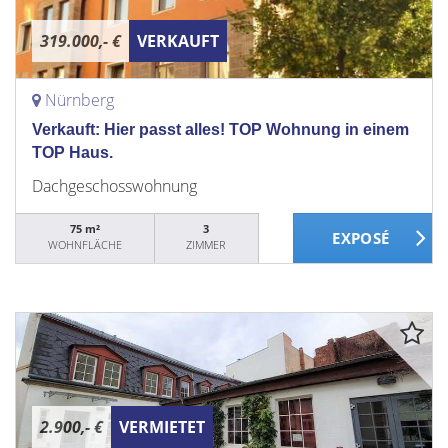
319.000,- €
VERKAUFT
Nürnberg
Verkauft: Hier passt alles! TOP Wohnung in einem
TOP Haus.
Dachgeschosswohnung
75 m²
3
WOHNFLÄCHE
ZIMMER
2.900,- €
VERMIETET