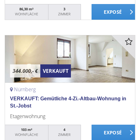
86,30 m²
3
WOHNFLÄCHE
ZIMMER
344.000,- €
VERKAUFT
Nürnberg
VERKAUFT: Gemütliche 4-Zi.-Altbau-Wohnung in
St.-Jobst
Etagenwohnung
103 m²
4
WOHNFLÄCHE
ZIMMER