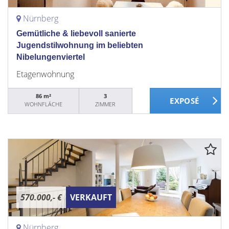
Nürnberg
Gemütliche & liebevoll sanierte
Jugendstilwohnung im beliebten
Nibelungenviertel
Etagenwohnung
86 m²
3
WOHNFLÄCHE
ZIMMER
570.000,- €
VERKAUFT
Nürnberg