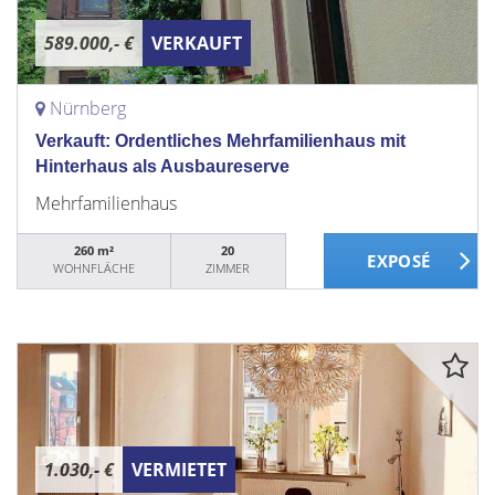
589.000,- €
VERKAUFT
Nürnberg
Verkauft: Ordentliches Mehrfamilienhaus mit
Hinterhaus als Ausbaureserve
Mehrfamilienhaus
260 m²
20
WOHNFLÄCHE
ZIMMER
1.030,- €
VERMIETET