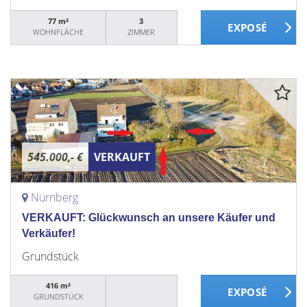
77 m²
3
WOHNFLÄCHE
ZIMMER
545.000,- €
VERKAUFT
Nürnberg
VERKAUFT: Glückwunsch an unsere Käufer und
Verkäufer!
Grundstück
416 m²
GRUNDSTÜCK