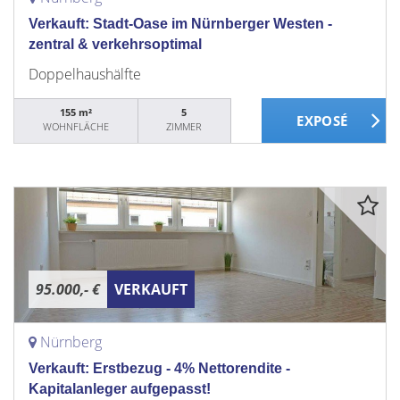
Verkauft: Stadt-Oase im Nürnberger Westen -
zentral & verkehrsoptimal
Doppelhaushälfte
155 m²
5
WOHNFLÄCHE
ZIMMER
95.000,- €
VERKAUFT
Nürnberg
Verkauft: Erstbezug - 4% Nettorendite -
Kapitalanleger aufgepasst!