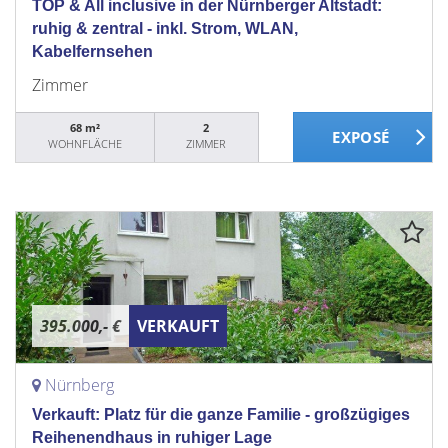
TOP & All inclusive in der Nürnberger Altstadt:
ruhig & zentral - inkl. Strom, WLAN,
Kabelfernsehen
Zimmer
68 m²
2
WOHNFLÄCHE
ZIMMER
395.000,- €
VERKAUFT
Nürnberg
Verkauft: Platz für die ganze Familie - großzügiges
Reihenendhaus in ruhiger Lage