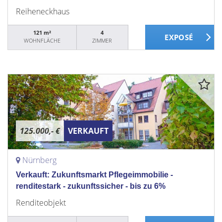
Reiheneckhaus
121 m²
4
WOHNFLÄCHE
ZIMMER
125.000,- €
VERKAUFT
Nürnberg
Verkauft: Zukunftsmarkt Pflegeimmobilie -
renditestark - zukunftssicher - bis zu 6%
Renditeobjekt