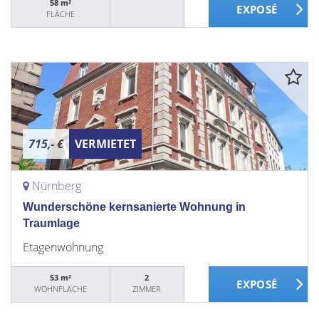
58 m²
FLÄCHE
715,- €
VERMIETET
Nürnberg
Wunderschöne kernsanierte Wohnung in
Traumlage
Etagenwohnung
53 m²
2
WOHNFLÄCHE
ZIMMER