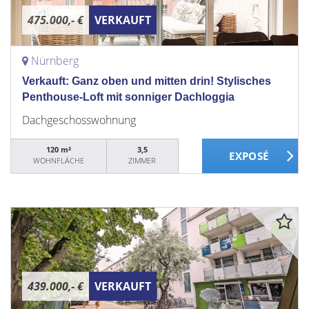
475.000,- €
VERKAUFT
Nürnberg
Verkauft: Ganz oben und mitten drin! Stylisches
Penthouse-Loft mit sonniger Dachloggia
Dachgeschosswohnung
120 m²
3,5
WOHNFLÄCHE
ZIMMER
439.000,- €
VERKAUFT