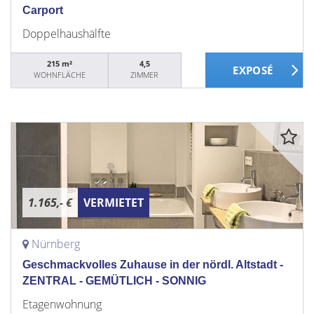
Carport
Doppelhaushälfte
215 m²
4,5
WOHNFLÄCHE
ZIMMER
1.165,- €
VERMIETET
Nürnberg
Geschmackvolles Zuhause in der nördl. Altstadt -
ZENTRAL - GEMÜTLICH - SONNIG
Etagenwohnung