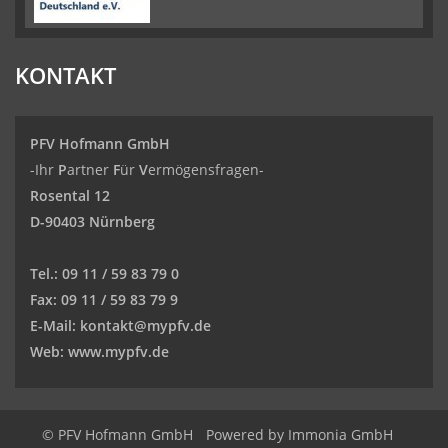
KONTAKT
PFV Hofmann GmbH
-Ihr
P
artner
F
ür
V
ermögensfragen-
Rosental 12
D-90403 Nürnberg
Tel.:
09 11 / 59 83 79 0
Fax:
09 11 / 59 83 79 9
E-Mail:
kontakt@mypfv.de
Web:
www.mypfv.de
© PFV Hofmann GmbH
Powered by Immonia GmbH