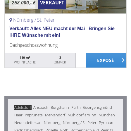
268.000,- €
VERKAUFT
Nürnberg / St. Peter
Verkauft: Alles NEU macht der Mai - Bringen Sie
IHRE Wünsche mit ein!
Dachgeschosswohnung
110 m²
3
WOHNFLÄCHE
ZIMMER
Adelsdorf
Ansbach
Burgthann
Fürth
Georgensgmünd
Haar
Impruneta
Merkendorf
Mühldorf am Inn
München
Neuendettelsau
Nürnberg
Nürnberg / St. Peter
Pyrbaum
Rednitzhembach
Roselle
Roth
Röthenbach a. d. Pegnitz