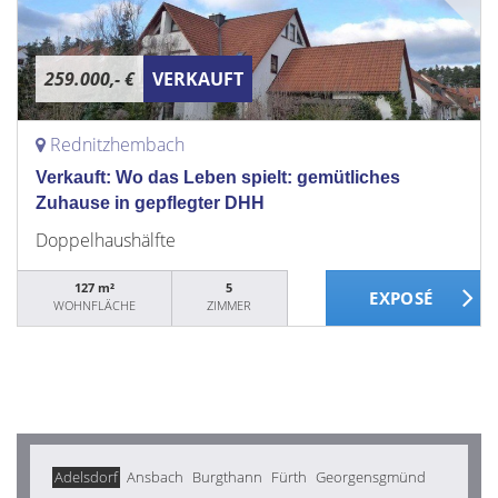
259.000,- €
VERKAUFT
Rednitzhembach
Verkauft: Wo das Leben spielt: gemütliches
Zuhause in gepflegter DHH
Doppelhaushälfte
127 m²
5
WOHNFLÄCHE
ZIMMER
Adelsdorf
Ansbach
Burgthann
Fürth
Georgensgmünd