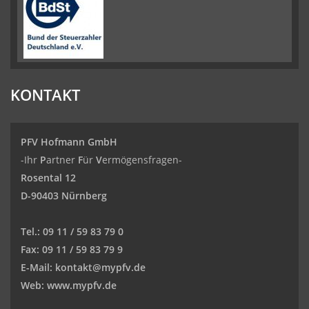
KONTAKT
PFV Hofmann GmbH
-Ihr
P
artner
F
ür
V
ermögensfragen-
Rosental 12
D-90403 Nürnberg
Tel.:
09 11 / 59 83 79 0
Fax:
09 11 / 59 83 79 9
E-Mail:
kontakt@mypfv.de
Web:
www.mypfv.de