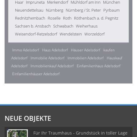
Haar
Impruneta
Merkendorf
Mühldorf am Inn
München
Neuendettelsau
Nürnberg
Nürnberg / St. Peter
Pyrbaum
Rednitzhembach
Roselle
Roth
Röthenbach a. d. Pegnitz
Sachsen b. Ansbach
Schwabach
Weiherhaus
Weisendorf-Retzelsdorf
Wendelstein
Worzeldorf
Immo Adelsdorf
Haus Adelsdorf
Häuser Adelsdorf
kaufen
Adelsdorf
Immobilie Adelsdorf
Immobilien Adelsdorf
Hauskauf
Adelsdorf
Immobilienkauf Adelsdorf
Einfamilienhaus Adelsdorf
Einfamilienhäuser Adelsdorf
NEUE OBJEKTE
Für Ihr Traumhaus - Grundstück in toller Lage