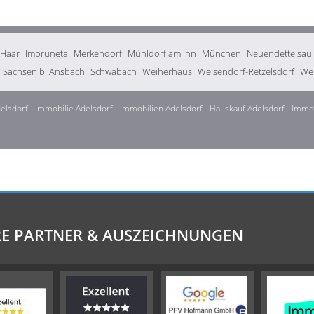
Haar
Impruneta
Merkendorf
Mühldorf am Inn
München
Neuendettelsau
Sachsen b. Ansbach
Schwabach
Weiherhaus
Weisendorf-Retzelsdorf
Wen
elsdorf
Immobilie Adelsdorf
Immobilien Adelsdorf
Hauskauf Adelsdorf
Immob
E PARTNER & AUSZEICHNUNGEN