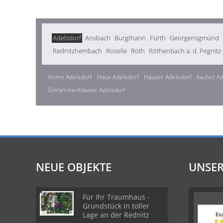
Adelsdorf
Ansbach
Burgthann
Fürth
Georgensgmünd
Rednitzhembach
Roselle
Roth
Röthenbach a. d. Pegnitz
Immo Adelsdorf
Haus Adelsdorf
Häuser Adelsdorf
kaufen Ad
Einfamilienhäuser Adelsdorf
NEUE OBJEKTE
UNSER
Für Ihr Traumhaus -
Grundstück in toller
Lage an der Rednitz