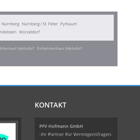
Nürnberg
Nürnberg / St. Peter
Pyrbaum
delstein
Worzeldorf
ilienkauf Adelsdorf
Einfamilienhaus Adelsdorf
KONTAKT
PFV Hofmann GmbH
-Ihr
P
artner
F
ür
V
ermögensfragen-