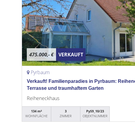
475.000,- €
VERKAUFT
Pyrbaum
Verkauft! Familienparadies in Pyrbaum: Reihe
Terrasse und traumhaftem Garten
Reiheneckhaus
134 m²
3
PyS9_10/23
WOHNFLÄCHE
ZIMMER
OBJEKTNUMMER