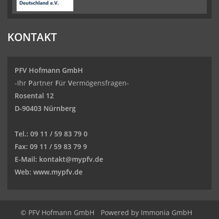
KONTAKT
PFV Hofmann GmbH
-Ihr
P
artner
F
ür
V
ermögensfragen-
Rosental 12
D-90403 Nürnberg
Tel.:
09 11 / 59 83 79 0
Fax:
09 11 / 59 83 79 9
E-Mail:
kontakt@mypfv.de
Web:
www.mypfv.de
© PFV Hofmann GmbH
Powered by Immonia GmbH