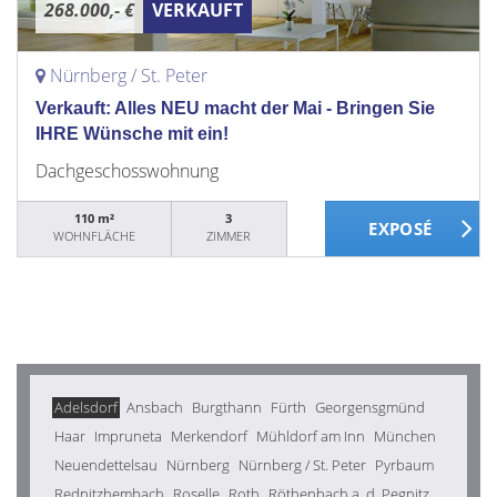
268.000,- €
VERKAUFT
Nürnberg / St. Peter
Verkauft: Alles NEU macht der Mai - Bringen Sie
IHRE Wünsche mit ein!
Dachgeschosswohnung
110 m²
3
WOHNFLÄCHE
ZIMMER
Adelsdorf
Ansbach
Burgthann
Fürth
Georgensgmünd
Haar
Impruneta
Merkendorf
Mühldorf am Inn
München
Neuendettelsau
Nürnberg
Nürnberg / St. Peter
Pyrbaum
Rednitzhembach
Roselle
Roth
Röthenbach a. d. Pegnitz