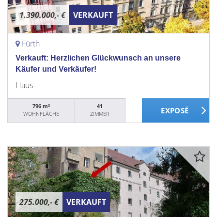
1.390.000,- €
VERKAUFT
Fürth
Verkauft: Herzlichen Glückwunsch an unsere
Käufer und Verkäufer!
Haus
796 m²
41
WOHNFLÄCHE
ZIMMER
275.000,- €
VERKAUFT