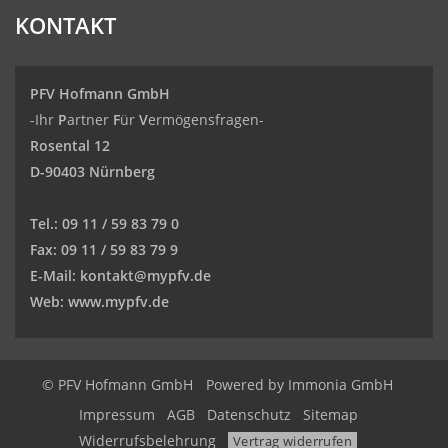
KONTAKT
PFV Hofmann GmbH
-Ihr
P
artner
F
ür
V
ermögensfragen-
Rosental 12
D-90403 Nürnberg
Tel.:
09 11 / 59 83 79 0
Fax:
09 11 / 59 83 79 9
E-Mail:
kontakt@mypfv.de
Web:
www.mypfv.de
© PFV Hofmann GmbH
Powered by Immonia GmbH
Impressum
AGB
Datenschutz
Sitemap
Widerrufsbelehrung
Vertrag widerrufen