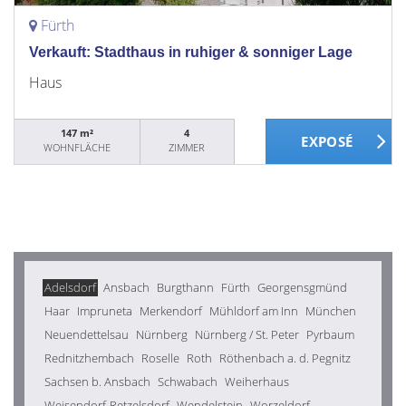
Fürth
Verkauft: Stadthaus in ruhiger & sonniger Lage
Haus
147 m²
4
WOHNFLÄCHE
ZIMMER
Adelsdorf
Ansbach
Burgthann
Fürth
Georgensgmünd
Haar
Impruneta
Merkendorf
Mühldorf am Inn
München
Neuendettelsau
Nürnberg
Nürnberg / St. Peter
Pyrbaum
Rednitzhembach
Roselle
Roth
Röthenbach a. d. Pegnitz
Sachsen b. Ansbach
Schwabach
Weiherhaus
Weisendorf-Retzelsdorf
Wendelstein
Worzeldorf