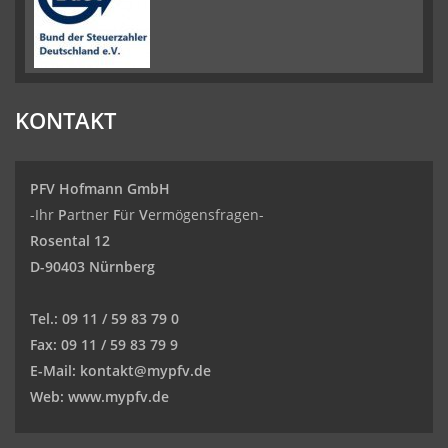
KONTAKT
PFV Hofmann GmbH
-Ihr
P
artner
F
ür
V
ermögensfragen-
Rosental 12
D-90403 Nürnberg
Tel.:
09 11 / 59 83 79 0
Fax:
09 11 / 59 83 79 9
E-Mail:
kontakt@mypfv.de
Web:
www.mypfv.de