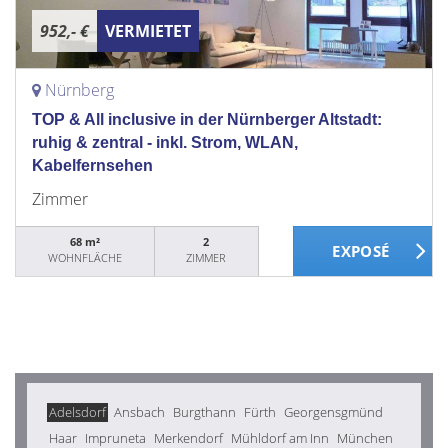
952,- €
VERMIETET
Nürnberg
TOP & All inclusive in der Nürnberger Altstadt:
ruhig & zentral - inkl. Strom, WLAN,
Kabelfernsehen
Zimmer
68 m²
2
WOHNFLÄCHE
ZIMMER
Adelsdorf
Ansbach
Burgthann
Fürth
Georgensgmünd
Haar
Impruneta
Merkendorf
Mühldorf am Inn
München