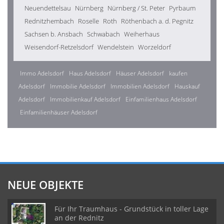
Neuendettelsau
Nürnberg
Nürnberg / St. Peter
Pyrbaum
Rednitzhembach
Roselle
Roth
Röthenbach a. d. Pegnitz
Sachsen b. Ansbach
Schwabach
Weiherhaus
Weisendorf-Retzelsdorf
Wendelstein
Worzeldorf
Immo Adelsdorf
Haus Adelsdorf
Häuser Adelsdorf
kaufen
Adelsdorf
Immobilie Adelsdorf
Immobilien Adelsdorf
Hauskauf
Adelsdorf
Immobilienkauf Adelsdorf
Einfamilienhaus Adelsdorf
Einfamilienhäuser Adelsdorf
NEUE OBJEKTE
Für Ihr Traumhaus - Grundstück in toller Lage
an der Rednitz