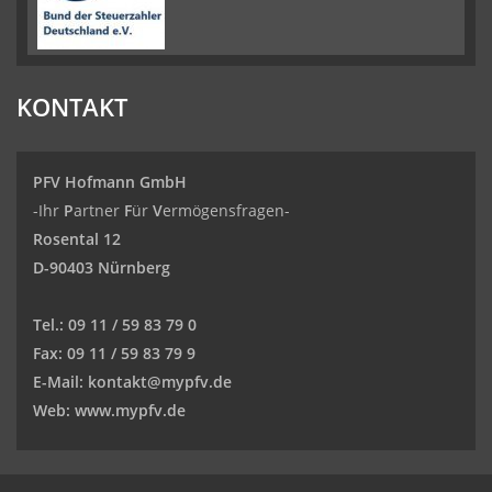
KONTAKT
PFV Hofmann GmbH
-Ihr
P
artner
F
ür
V
ermögensfragen-
Rosental 12
D-90403 Nürnberg
Tel.:
09 11 / 59 83 79 0
Fax:
09 11 / 59 83 79 9
E-Mail:
kontakt@mypfv.de
Web:
www.mypfv.de