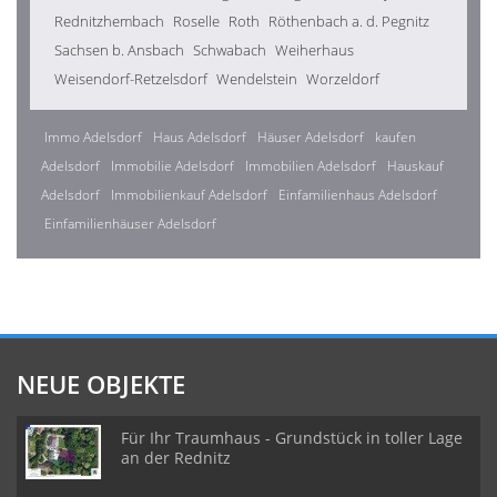
Rednitzhembach
Roselle
Roth
Röthenbach a. d. Pegnitz
Sachsen b. Ansbach
Schwabach
Weiherhaus
Weisendorf-Retzelsdorf
Wendelstein
Worzeldorf
Immo Adelsdorf
Haus Adelsdorf
Häuser Adelsdorf
kaufen
Adelsdorf
Immobilie Adelsdorf
Immobilien Adelsdorf
Hauskauf
Adelsdorf
Immobilienkauf Adelsdorf
Einfamilienhaus Adelsdorf
Einfamilienhäuser Adelsdorf
NEUE OBJEKTE
Für Ihr Traumhaus - Grundstück in toller Lage
an der Rednitz