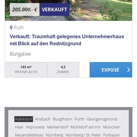
205.000,- €
VERKAUFT
Roth
Verkauft: Traumhaft gelegenes Unternehmerhaus
mit Blick auf den Rednitzgrund
Bungalow
143 m²
4,5
WOHNFLÄCHE
ZIMMER
Adelsdorf
Ansbach
Burgthann
Fürth
Georgensgmünd
Haar
Impruneta
Merkendorf
Mühldorf am Inn
München
Neuendettelsau
Nürnberg
Nürnberg / St. Peter
Pyrbaum