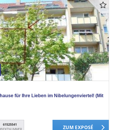
ause für Ihre Lieben im Nibelungenviertel! (Mit
61525541
ZUM EXPOSÉ
BJEKTNUMMER