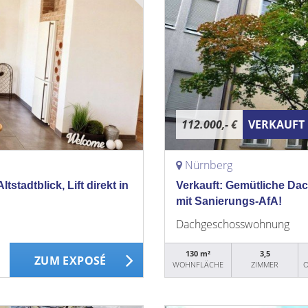
112.000,- €
VERKAUFT
Nürnberg
tadtblick, Lift direkt in
Verkauft: Gemütliche Dac
mit Sanierungs-AfA!
Dachgeschosswohnung
130 m²
3,5
ZUM EXPOSÉ
WOHNFLÄCHE
ZIMMER
O