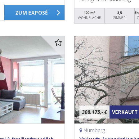
ZUM EXPOSÉ
120 m²
3,5
En
WOHNFLÄCHE
ZIMMER
O
308.175,- €
VERKAUFT
Nürnberg