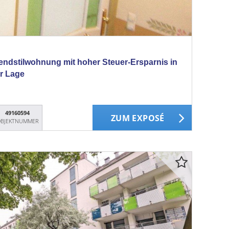
endstilwohnung mit hoher Steuer-Ersparnis in
er Lage
49160594
ZUM EXPOSÉ
BJEKTNUMMER