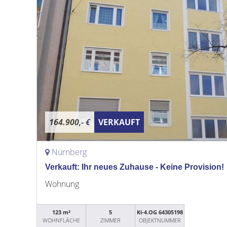
164.900,- €
VERKAUFT
Nürnberg
Verkauft: Ihr neues Zuhause - Keine Provision!
Wohnung
123 m²
5
Ki-4.OG 64305198
WOHNFLÄCHE
ZIMMER
OBJEKTNUMMER