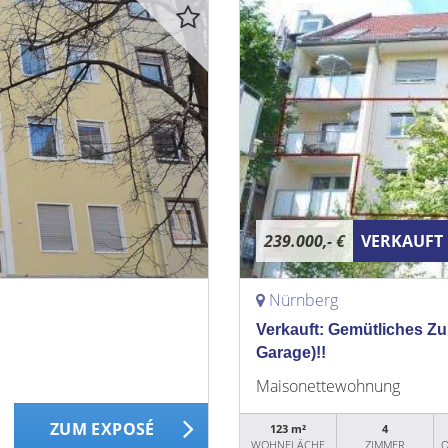
239.000,- €
VERKAUFT
Nürnberg
Verkauft: Gemütliches Zuh
Garage)!!
Maisonettewohnung
ZUM EXPOSÉ
123 m²
4
WOHNFLÄCHE
ZIMMER
O