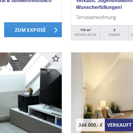
al & familienfreundlich
Verkauft: Jugendstilwohn
Wunscherfüllungen!
Terrassenwohnung
ZUM EXPOSÉ
115 m²
3
WOHNFLÄCHE
ZIMMER
O
344.000,- €
VERKAUFT