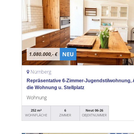
NEU
1.080.000,- €
Nürnberg
Repräsentative 6-Zimmer-Jugendstilwohnung, Alts
die Wohnung u. Stellplatz
Wohnung
252 m²
6
Neut 06-26
WOHNFLÄCHE
ZIMMER
OBJEKTNUMMER