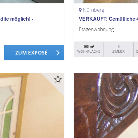
Nürnberg
ite möglich! -
VERKAUFT: Gemütliche 4-
Etagenwohnung
103 m²
4
WOHNFLÄCHE
ZIMMER
O
ZUM EXPOSÉ