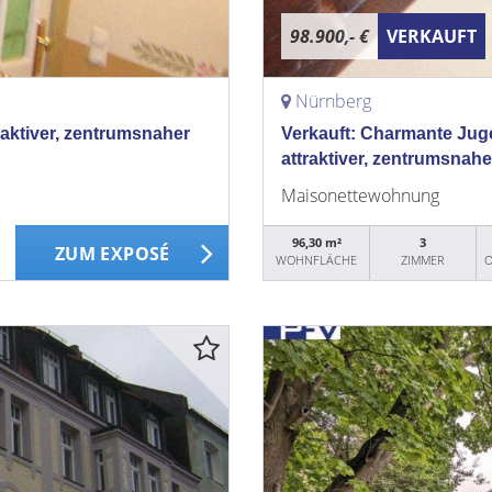
98.900,- €
VERKAUFT
Nürnberg
aktiver, zentrumsnaher
Verkauft: Charmante Jug
attraktiver, zentrumsnah
Maisonettewohnung
96,30 m²
3
ZUM EXPOSÉ
WOHNFLÄCHE
ZIMMER
O