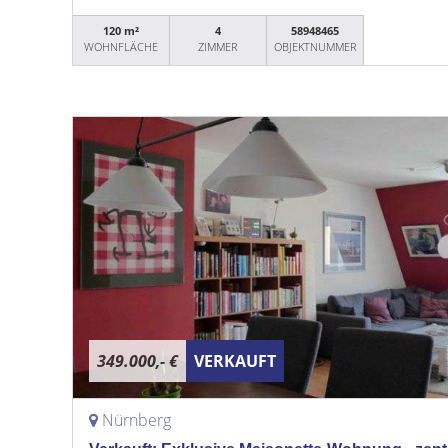
120 m²
4
58948465
WOHNFLÄCHE
ZIMMER
OBJEKTNUMMER
349.000,- €
VERKAUFT
Nürnberg