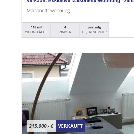
Verkauft: Exklusive Maisonette-Wohnung - zentr
Maisonettewohnung
118 m²
4
pestadg
WOHNFLÄCHE
ZIMMER
OBJEKTNUMMER
215.000,- €
VERKAUFT