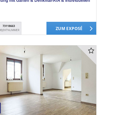
ung mit Garten & Denkmal-AfA & individuellen
73118663
ZUM EXPOSÉ
BJEKTNUMMER