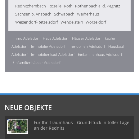
Rednitzhembach
Roselle
Roth
Röthenbach a. d. Pegnitz
Sachsen b. Ansbach
Schwabach
Weiherhaus
Weisendorf-Retzelsdorf
Wendelstein
Worzeldorf
Immo Adelsdorf
Haus Adelsdorf
Häuser Adelsdorf
kaufen
Adelsdorf
Immobilie Adelsdorf
Immobilien Adelsdorf
Hauskauf
Adelsdorf
Immobilienkauf Adelsdorf
Einfamilienhaus Adelsdorf
Einfamilienhäuser Adelsdorf
NEUE OBJEKTE
Für Ihr Traumhaus - Grundstück in toller Lage
an der Rednitz