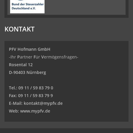
KONTAKT
PFV Hofmann GmbH
-Ihr
P
artner
F
ür
V
ermögensfragen-
Rosental 12
D-90403 Nürnberg
Tel.:
09 11 / 59 83 79 0
Fax:
09 11 / 59 83 79 9
E-Mail:
kontakt@mypfv.de
Web:
www.mypfv.de