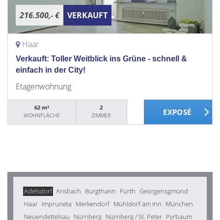
216.500,- €
VERKAUFT
Haar
Verkauft: Toller Weitblick ins Grüne - schnell &
einfach in der City!
Etagenwohnung
62 m²
2
WOHNFLÄCHE
ZIMMER
Adelsdorf
Ansbach
Burgthann
Fürth
Georgensgmünd
Haar
Impruneta
Merkendorf
Mühldorf am Inn
München
Neuendettelsau
Nürnberg
Nürnberg / St. Peter
Pyrbaum