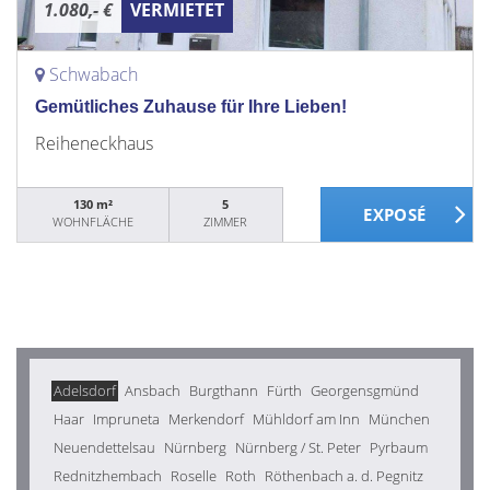
1.080,- €
VERMIETET
Schwabach
Gemütliches Zuhause für Ihre Lieben!
Reiheneckhaus
130 m²
5
WOHNFLÄCHE
ZIMMER
Adelsdorf
Ansbach
Burgthann
Fürth
Georgensgmünd
Haar
Impruneta
Merkendorf
Mühldorf am Inn
München
Neuendettelsau
Nürnberg
Nürnberg / St. Peter
Pyrbaum
Rednitzhembach
Roselle
Roth
Röthenbach a. d. Pegnitz