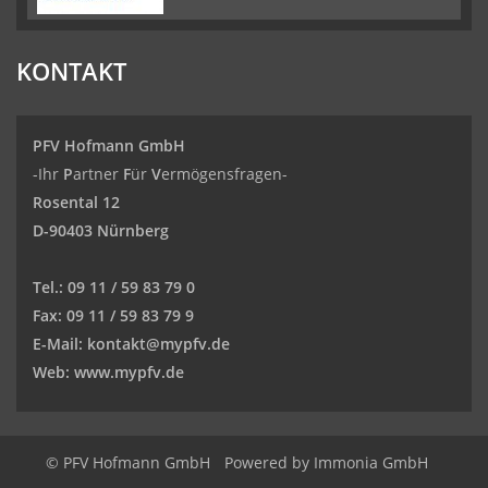
KONTAKT
PFV Hofmann GmbH
-Ihr
P
artner
F
ür
V
ermögensfragen-
Rosental 12
D-90403 Nürnberg
Tel.:
09 11 / 59 83 79 0
Fax:
09 11 / 59 83 79 9
E-Mail:
kontakt@mypfv.de
Web:
www.mypfv.de
© PFV Hofmann GmbH
Powered by Immonia GmbH