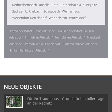
Rednitzhembach
Roselle
Roth
Röthenbach a. d. Pegnitz
Sachsen b. Ansbach
Schwabach
Weiherhaus
Weisendorf-Retzelsdorf
Wendelstein
Worzeldorf
Immo Adelsdorf
Haus Adelsdorf
Häuser Adelsdorf
kaufen
Adelsdorf
Immobilie Adelsdorf
Immobilien Adelsdorf
Hauskauf
Adelsdorf
Immobilienkauf Adelsdorf
Einfamilienhaus Adelsdorf
Einfamilienhäuser Adelsdorf
NEUE OBJEKTE
Für Ihr Traumhaus - Grundstück in toller Lage
an der Rednitz