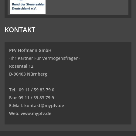
KONTAKT
PFV Hofmann GmbH
-Ihr
P
artner
F
ür
V
ermögensfragen-
Rosental 12
D-90403 Nürnberg
Tel.:
09 11 / 59 83 79 0
Fax:
09 11 / 59 83 79 9
E-Mail:
kontakt@mypfv.de
Web:
www.mypfv.de