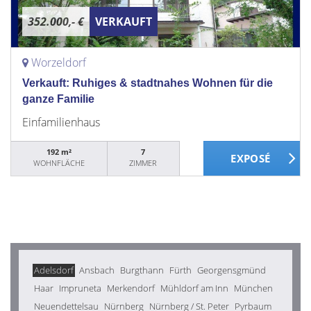
352.000,- €
VERKAUFT
Worzeldorf
Verkauft: Ruhiges & stadtnahes Wohnen für die
ganze Familie
Einfamilienhaus
192 m²
7
WOHNFLÄCHE
ZIMMER
Adelsdorf
Ansbach
Burgthann
Fürth
Georgensgmünd
Haar
Impruneta
Merkendorf
Mühldorf am Inn
München
Neuendettelsau
Nürnberg
Nürnberg / St. Peter
Pyrbaum