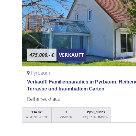
475.000,- €
VERKAUFT
Pyrbaum
Verkauft! Familienparadies in Pyrbaum: Reihe
Terrasse und traumhaftem Garten
Reiheneckhaus
134 m²
3
PyS9_10/23
WOHNFLÄCHE
ZIMMER
OBJEKTNUMMER