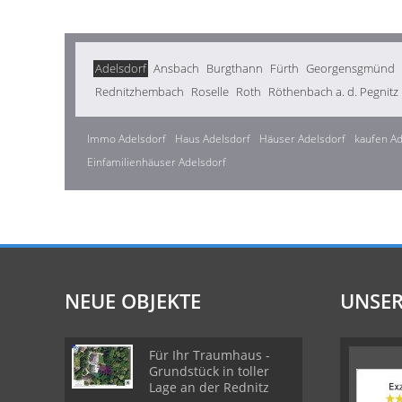
Adelsdorf
Ansbach
Burgthann
Fürth
Georgensgmünd
Rednitzhembach
Roselle
Roth
Röthenbach a. d. Pegnitz
Immo Adelsdorf
Haus Adelsdorf
Häuser Adelsdorf
kaufen Ad
Einfamilienhäuser Adelsdorf
NEUE OBJEKTE
UNSER
Für Ihr Traumhaus -
Grundstück in toller
Lage an der Rednitz