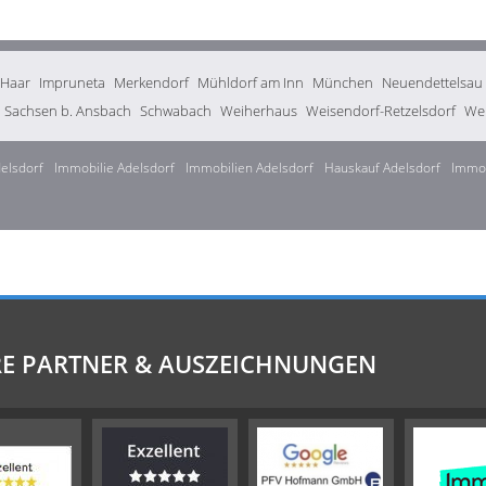
Haar
Impruneta
Merkendorf
Mühldorf am Inn
München
Neuendettelsau
Sachsen b. Ansbach
Schwabach
Weiherhaus
Weisendorf-Retzelsdorf
Wen
elsdorf
Immobilie Adelsdorf
Immobilien Adelsdorf
Hauskauf Adelsdorf
Immob
E PARTNER & AUSZEICHNUNGEN