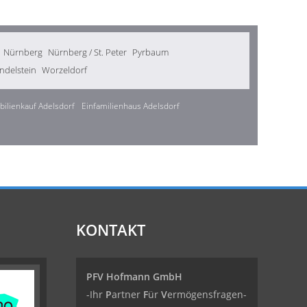
Nürnberg
Nürnberg / St. Peter
Pyrbaum
delstein
Worzeldorf
ilienkauf Adelsdorf
Einfamilienhaus Adelsdorf
KONTAKT
PFV Hofmann GmbH
-Ihr
P
artner
F
ür
V
ermögensfragen-