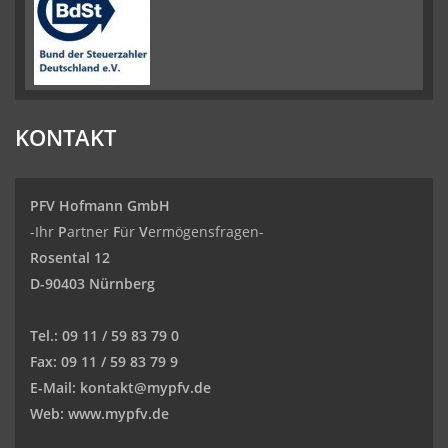
KONTAKT
PFV Hofmann GmbH
-Ihr
P
artner
F
ür
V
ermögensfragen-
Rosental 12
D-90403 Nürnberg
Tel.:
09 11 / 59 83 79 0
Fax:
09 11 / 59 83 79 9
E-Mail:
kontakt@mypfv.de
Web:
www.mypfv.de