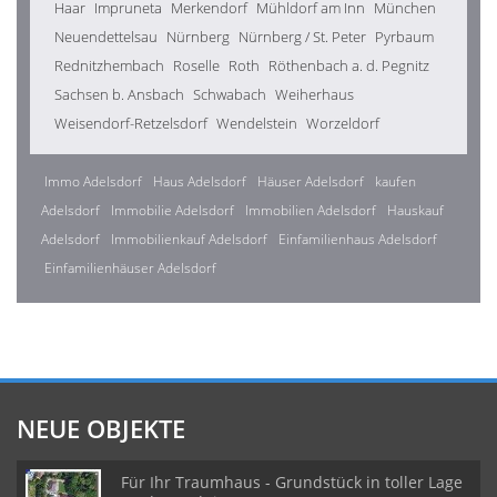
Haar
Impruneta
Merkendorf
Mühldorf am Inn
München
Neuendettelsau
Nürnberg
Nürnberg / St. Peter
Pyrbaum
Rednitzhembach
Roselle
Roth
Röthenbach a. d. Pegnitz
Sachsen b. Ansbach
Schwabach
Weiherhaus
Weisendorf-Retzelsdorf
Wendelstein
Worzeldorf
Immo Adelsdorf
Haus Adelsdorf
Häuser Adelsdorf
kaufen
Adelsdorf
Immobilie Adelsdorf
Immobilien Adelsdorf
Hauskauf
Adelsdorf
Immobilienkauf Adelsdorf
Einfamilienhaus Adelsdorf
Einfamilienhäuser Adelsdorf
NEUE OBJEKTE
Für Ihr Traumhaus - Grundstück in toller Lage