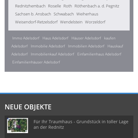
Rednitzhembach
Roselle
Roth
Röthenbach a. d. Pegnitz
Sachsen b. Ansbach
Schwabach
Weiherhaus
Weisendorf-Retzelsdorf
Wendelstein
Worzeldorf
Immo Adelsdorf
Haus Adelsdorf
Häuser Adelsdorf
kaufen
Adelsdorf
Immobilie Adelsdorf
Immobilien Adelsdorf
Hauskauf
Adelsdorf
Immobilienkauf Adelsdorf
Einfamilienhaus Adelsdorf
Einfamilienhäuser Adelsdorf
NEUE OBJEKTE
Für Ihr Traumhaus - Grundstück in toller Lage
an der Rednitz