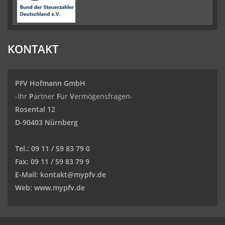
KONTAKT
PFV Hofmann GmbH
-Ihr
P
artner
F
ür
V
ermögensfragen-
Rosental 12
D-90403 Nürnberg
Tel.:
09 11 / 59 83 79 0
Fax:
09 11 / 59 83 79 9
E-Mail:
kontakt@mypfv.de
Web:
www.mypfv.de