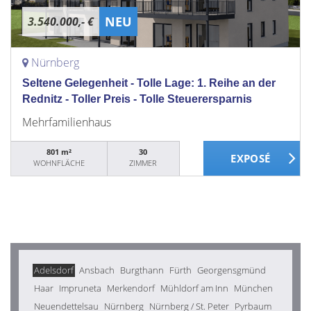
NEU
3.540.000,- €
Nürnberg
Seltene Gelegenheit - Tolle Lage: 1. Reihe an der
Rednitz - Toller Preis - Tolle Steuerersparnis
Mehrfamilienhaus
801 m²
30
WOHNFLÄCHE
ZIMMER
Adelsdorf
Ansbach
Burgthann
Fürth
Georgensgmünd
Haar
Impruneta
Merkendorf
Mühldorf am Inn
München
Neuendettelsau
Nürnberg
Nürnberg / St. Peter
Pyrbaum