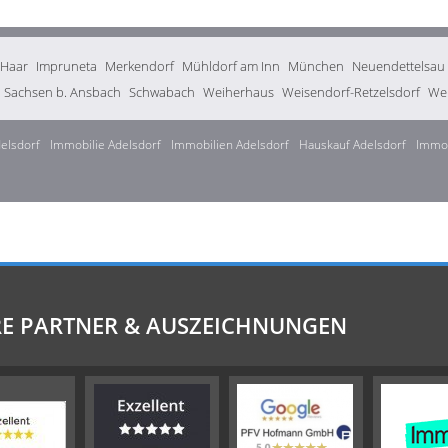
Haar
Impruneta
Merkendorf
Mühldorf am Inn
München
Neuendettelsau
Sachsen b. Ansbach
Schwabach
Weiherhaus
Weisendorf-Retzelsdorf
Wen
elsdorf
Immobilie Adelsdorf
Immobilien Adelsdorf
Hauskauf Adelsdorf
Immob
E PARTNER & AUSZEICHNUNGEN