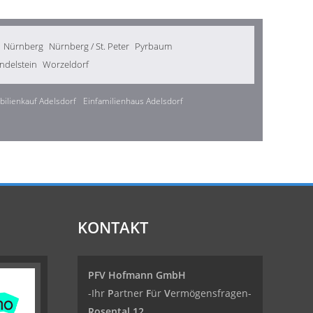
Nürnberg
Nürnberg / St. Peter
Pyrbaum
delstein
Worzeldorf
ilienkauf Adelsdorf
Einfamilienhaus Adelsdorf
KONTAKT
PFV Hofmann GmbH
-Ihr
P
artner
F
ür
V
ermögensfragen-
Rosental 12