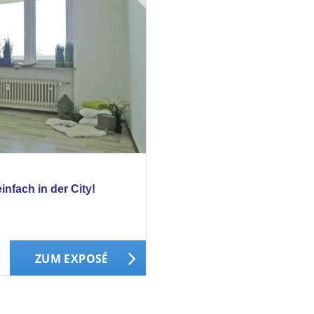
infach in der City!
ZUM EXPOSÉ