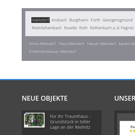
Adelsdorf
Ansbach
Burgthann
Fürth
Georgensgmünd
Rednitzhembach
Roselle
Roth
Röthenbach a. d. Pegnitz
Immo Adelsdorf
Haus Adelsdorf
Häuser Adelsdorf
kaufen Ad
Einfamilienhäuser Adelsdorf
NEUE OBJEKTE
UNSER
Für Ihr Traumhaus -
Grundstück in toller
Lage an der Rednitz