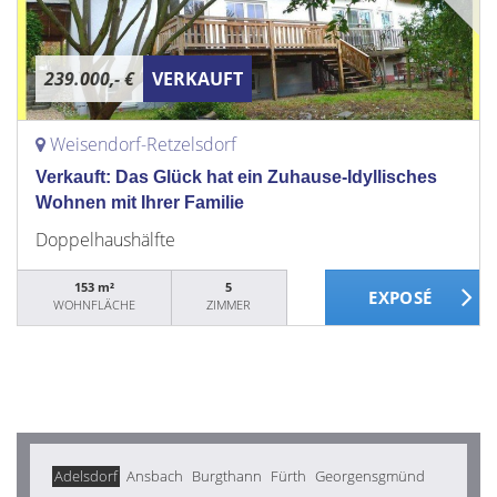
239.000,- €
VERKAUFT
Weisendorf-Retzelsdorf
Verkauft: Das Glück hat ein Zuhause-Idyllisches
Wohnen mit Ihrer Familie
Doppelhaushälfte
153 m²
5
WOHNFLÄCHE
ZIMMER
Adelsdorf
Ansbach
Burgthann
Fürth
Georgensgmünd