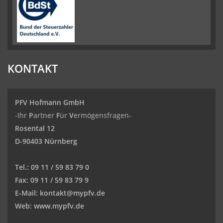
KONTAKT
PFV Hofmann GmbH
-Ihr
P
artner
F
ür
V
ermögensfragen-
Rosental 12
D-90403 Nürnberg
Tel.:
09 11 / 59 83 79 0
Fax:
09 11 / 59 83 79 9
E-Mail:
kontakt@mypfv.de
Web:
www.mypfv.de