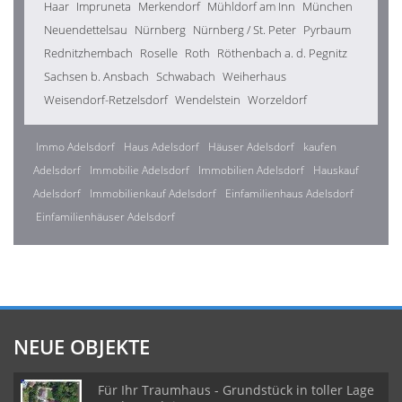
Haar
Impruneta
Merkendorf
Mühldorf am Inn
München
Neuendettelsau
Nürnberg
Nürnberg / St. Peter
Pyrbaum
Rednitzhembach
Roselle
Roth
Röthenbach a. d. Pegnitz
Sachsen b. Ansbach
Schwabach
Weiherhaus
Weisendorf-Retzelsdorf
Wendelstein
Worzeldorf
Immo Adelsdorf
Haus Adelsdorf
Häuser Adelsdorf
kaufen
Adelsdorf
Immobilie Adelsdorf
Immobilien Adelsdorf
Hauskauf
Adelsdorf
Immobilienkauf Adelsdorf
Einfamilienhaus Adelsdorf
Einfamilienhäuser Adelsdorf
NEUE OBJEKTE
Für Ihr Traumhaus - Grundstück in toller Lage