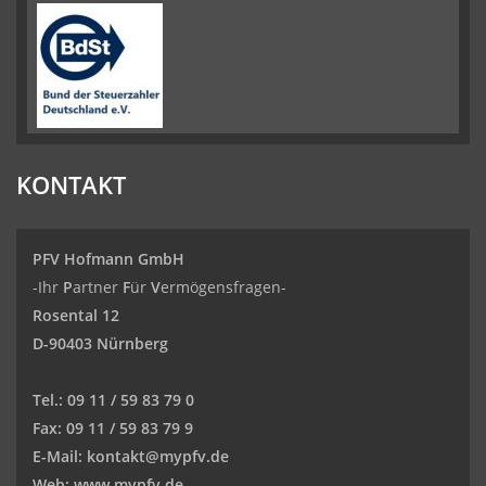
KONTAKT
PFV Hofmann GmbH
-Ihr
P
artner
F
ür
V
ermögensfragen-
Rosental 12
D-90403 Nürnberg
Tel.:
09 11 / 59 83 79 0
Fax:
09 11 / 59 83 79 9
E-Mail:
kontakt@mypfv.de
Web:
www.mypfv.de