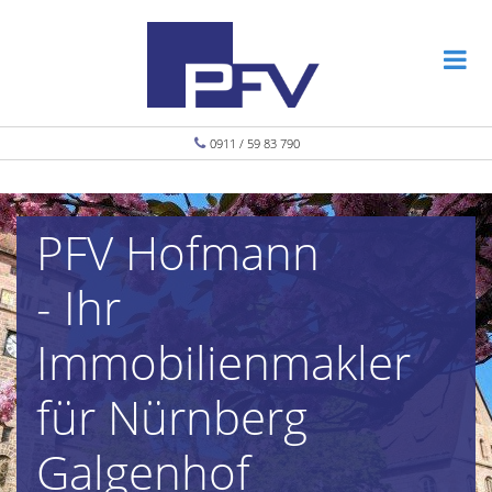
0911 / 59 83 790
PFV Hofmann
- Ihr
Immobilienmakler
für Nürnberg
Galgenhof