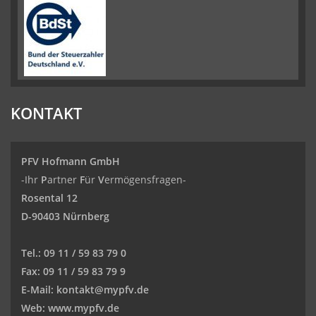
KONTAKT
PFV Hofmann GmbH
-Ihr
P
artner
F
ür
V
ermögensfragen-
Rosental 12
D-90403 Nürnberg
Tel.:
09 11 / 59 83 79 0
Fax:
09 11 / 59 83 79 9
E-Mail:
kontakt@mypfv.de
Web:
www.mypfv.de