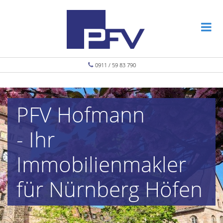
0911 / 59 83 790
PFV Hofmann
- Ihr
Immobilienmakler
für Nürnberg Höfen