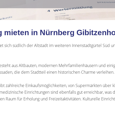
mieten in Nürnberg Gibitzenho
t sich südlich der Altstadt im weiteren Innenstadtgürtel Süd u
 besteht aus Altbauten, modernen Mehrfamilienhäusern und eini
saden, die dem Stadtteil einen historischen Charme verleihen.
s gibt zahlreiche Einkaufsmöglichkeiten, von Supermärkten über
edizinische Einrichtungen sind ebenfalls gut erreichbar, was de
 Raum für Erholung und Freizeitaktivitäten. Kulturelle Einrich