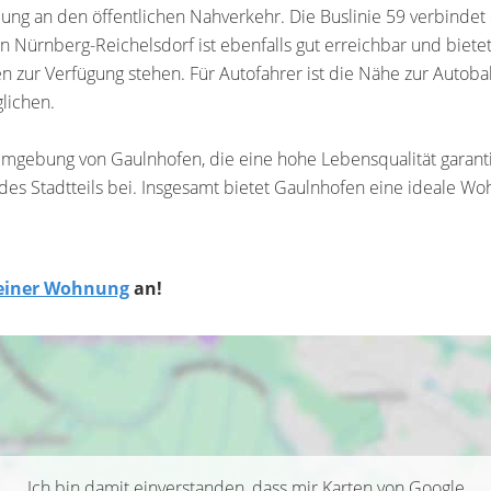
dung an den öffentlichen Nahverkehr. Die Buslinie 59 verbindet
n Nürnberg-Reichelsdorf ist ebenfalls gut erreichbar und bie
zur Verfügung stehen. Für Autofahrer ist die Nähe zur Autobah
lichen.
Umgebung von Gaulnhofen, die eine hohe Lebensqualität garantie
 des Stadtteils bei. Insgesamt bietet Gaulnhofen eine ideale Woh
 einer Wohnung
an!
Ich bin damit einverstanden, dass mir Karten von Google