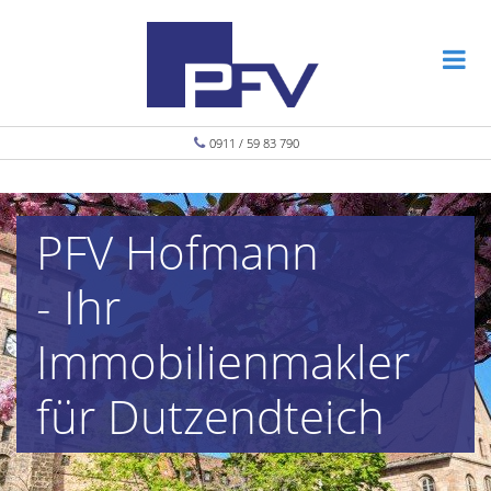
0911 / 59 83 790
PFV Hofmann
- Ihr
Immobilienmakler
für Dutzendteich