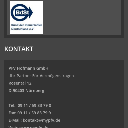
KONTAKT
PFV Hofmann GmbH
-Ihr
P
artner
F
ür
V
ermögensfragen-
Rosental 12
D-90403 Nürnberg
Tel.:
09 11 / 59 83 79 0
Fax:
09 11 / 59 83 79 9
E-Mail:
kontakt@mypfv.de
Web:
www.mypfv.de