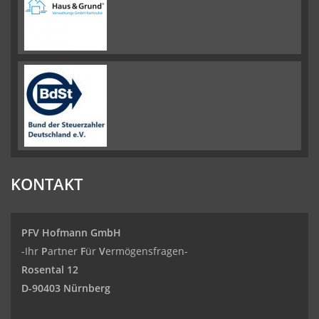
KONTAKT
PFV Hofmann GmbH
-Ihr
P
artner
F
ür
V
ermögensfragen-
Rosental 12
D-90403 Nürnberg