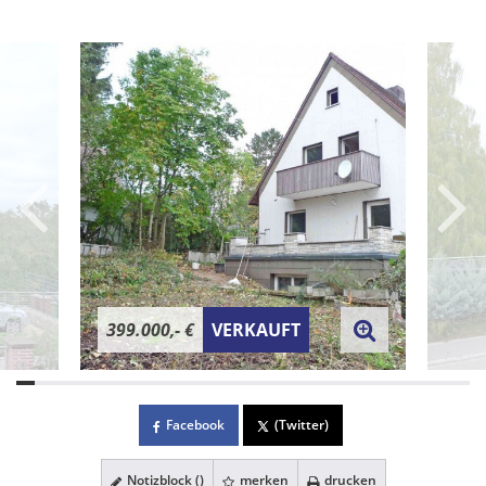
399.000,- €
VERKAUFT
Facebook
(Twitter)
Notizblock (
)
merken
drucken