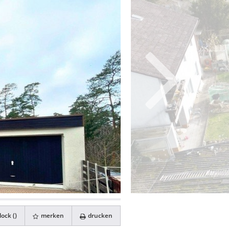
ock (
)
merken
drucken