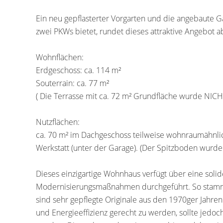
Ein neu gepflasterter Vorgarten und die angebaute Ga
zwei PKWs bietet, rundet dieses attraktive Angebot a
Wohnflächen:
Erdgeschoss: ca. 114 m²
Souterrain: ca. 77 m²
( Die Terrasse mit ca. 72 m² Grundfläche wurde NICH
Nutzflächen:
ca. 70 m² im Dachgeschoss teilweise wohnraumähnli
Werkstatt (unter der Garage). (Der Spitzboden wurde
Dieses einzigartige Wohnhaus verfügt über eine soli
Modernisierungsmaßnahmen durchgeführt. So stammt 
sind sehr gepflegte Originale aus den 1970ger Jah
und Energieeffizienz gerecht zu werden, sollte je