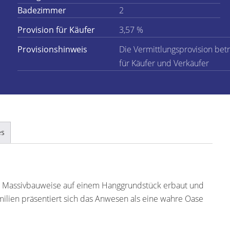
Badezimmer
2
Provision für Käufer
3,57 %
Provisionshinweis
Die Vermittlungsprovision betr
für Käufer und Verkäufer
es
in Massivbauweise auf einem Hanggrundstück erbaut und
milien präsentiert sich das Anwesen als eine wahre Oase