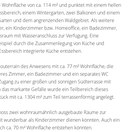
 Wohnfläche von ca. 114 m² und punktet mit einem hellen
Essbereich, einem Wintergarten, zwei Balkonen und einem
 Garten und dem angrenzenden Waldgebiet. Als weitere
r, ein Kinderzimmer bzw. Homeoffice, ein Badezimmer,
tsraum mit Wasseranschluss zur Verfügung. Eine
Beispiel durch die Zusammenlegung von Küche und
ssbereich integrierte Küche entstehen.
Souterrain des Anwesens mit ca. 77 m² Wohnfläche, die
teres Zimmer, ein Badezimmer und ein separates WC
 Zugang zu einer großen und sonnigen Südterrasse mit
das markante Gefälle wurde ein Teilbereich dieses
ck mit ca. 1304 m² zum Teil terrassenförmig angelegt.
schoss zwei wohnraumähnlich ausgebaute Räume zur
it wunderbar als Kinderzimmer dienen könnten. Auch ein
lich ca. 70 m² Wohnfläche entstehen könnten.