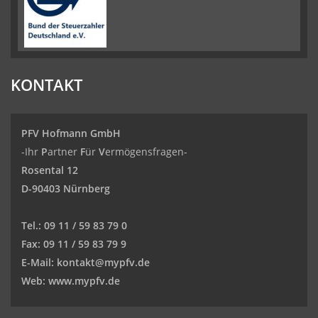
KONTAKT
PFV Hofmann GmbH
-Ihr
P
artner
F
ür
V
ermögensfragen-
Rosental 12
D-90403 Nürnberg
Tel.:
09 11 / 59 83 79 0
Fax:
09 11 / 59 83 79 9
E-Mail:
kontakt@mypfv.de
Web:
www.mypfv.de