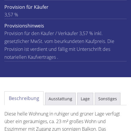
Provision für Käufer
3,57 %
Provisionshinweis
Provision für den Käufer / Verkäufer 3,57 % inkl.
gesetzlicher MwSt. vom beurkundeten Kaufpreis. Die
Provision ist verdient und fällig mit Unterschrift des
notariellen Kaufvertrages .
Beschreibung
Ausstattung
Lage
Sonstiges
Diese helle Wohnung in ruhiger und grüner Lage verfügt
über ein geräumiges, ca. 23 m² großes Wohn und
Esszimmer mit Zugang zum sonnigen Balkon. Das