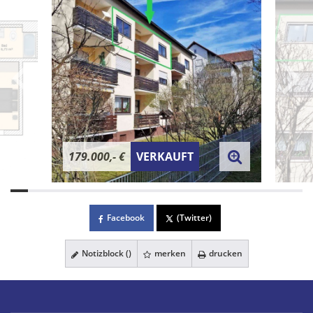
179.000,- €
VERKAUFT
Facebook
(Twitter)
Notizblock (
)
merken
drucken