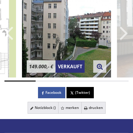
149.000,- €
VERKAUFT
Facebook
(Twitter)
Notizblock (
)
merken
drucken