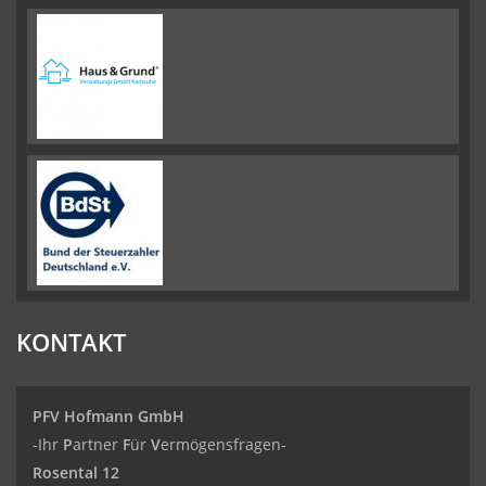
KONTAKT
PFV Hofmann GmbH
-Ihr
P
artner
F
ür
V
ermögensfragen-
Rosental 12