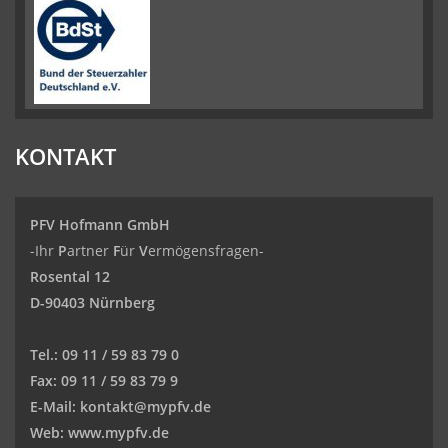
KONTAKT
PFV Hofmann GmbH
-Ihr
P
artner
F
ür
V
ermögensfragen-
Rosental 12
D-90403 Nürnberg
Tel.:
09 11 / 59 83 79 0
Fax:
09 11 / 59 83 79 9
E-Mail:
kontakt@mypfv.de
Web:
www.mypfv.de