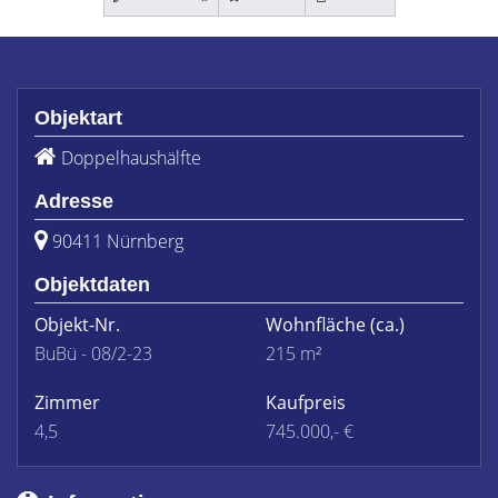
Objektart
Doppelhaushälfte
Adresse
90411 Nürnberg
Objektdaten
Objekt-Nr.
Wohnfläche
(ca.)
BuBü - 08/2-23
215 m²
Zimmer
Kaufpreis
4,5
745.000,- €