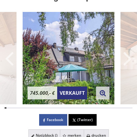
745.000,- €
VERKAUFT
Facebook
(Twitter)
Notizblock (
)
merken
drucken