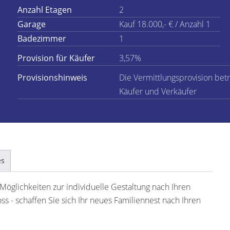
Anzahl Etagen
2
Garage
Kauf 18.000,- € / Anzahl 1
Badezimmer
1
Provision für Käufer
3,57%
Provisionshinweis
Die Vermittlungsprovision betr
Käufer und Verkäufer
es
 Möglichkeiten zur individuelle Gestaltung nach Ihren
s - schaffen Sie sich Ihr neues Familiennest nach Ihren