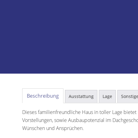
Beschreibung
Ausstattung
Lage
Sonstig
Dieses familienfreundliche Haus in toller Lage bietet
Vorstellungen, sowie Ausbaupotenzial im Dachgeschos
Wünschen und Ansprüchen.