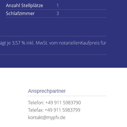
Anzahl Stellplätze
1
Schlafzimmer
3
ägt je 3,57 % inkl. MwSt. vom notariellenKaufpreis für
Ansprechpartner
Telefon: +49 911 5983790
Telefax: +49 911 5983799
kontakt@mypfv.de