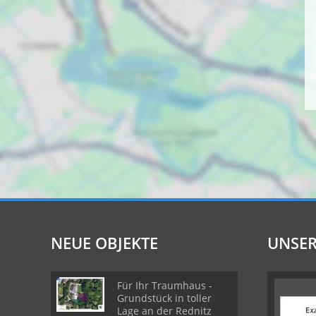
NEUE OBJEKTE
UNSER
Für Ihr Traumhaus -
Grundstück in toller
Lage an der Rednitz