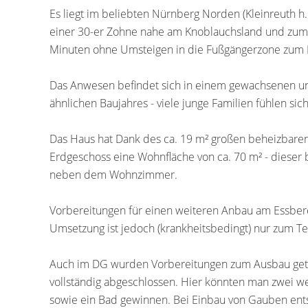
Es liegt im beliebten Nürnberg Norden (Kleinreuth h.
einer 30-er Zohne nahe am Knoblauchsland und zum 
Minuten ohne Umsteigen in die Fußgängerzone zum He
Das Anwesen befindet sich in einem gewachsenen un
ähnlichen Baujahres - viele junge Familien fühlen sich
Das Haus hat Dank des ca. 19 m² großen beheizbaren 
Erdgeschoss eine Wohnfläche von ca. 70 m² - dieser
neben dem Wohnzimmer.
Vorbereitungen für einen weiteren Anbau am Essberei
Umsetzung ist jedoch (krankheitsbedingt) nur zum Teil
Auch im DG wurden Vorbereitungen zum Ausbau getro
vollständig abgeschlossen. Hier könnten man zwei w
sowie ein Bad gewinnen. Bei Einbau von Gauben en