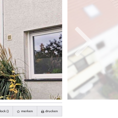
ock (
)
merken
drucken