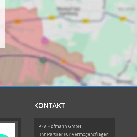
KONTAKT
PFV Hofmann GmbH
-Ihr
P
artner
F
ür
V
ermögensfragen-