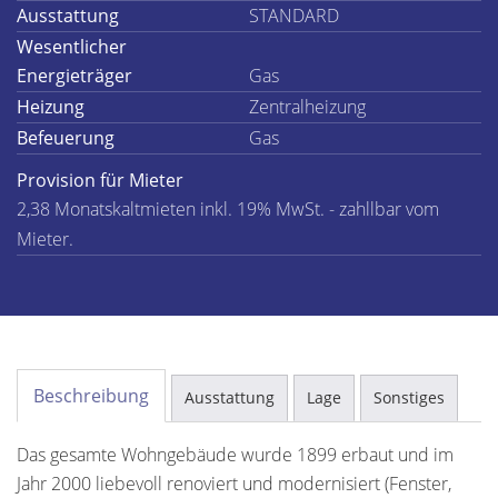
Ausstattung
STANDARD
Wesentlicher
Energieträger
Gas
Heizung
Zentralheizung
Befeuerung
Gas
Provision für Mieter
2,38 Monatskaltmieten inkl. 19% MwSt. - zahllbar vom
Mieter.
Beschreibung
Ausstattung
Lage
Sonstiges
Das gesamte Wohngebäude wurde 1899 erbaut und im
Jahr 2000 liebevoll renoviert und modernisiert (Fenster,