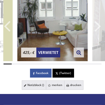
425,- €
VERMIETET
Facebook
(Twitter)
Notizblock (
)
merken
drucken