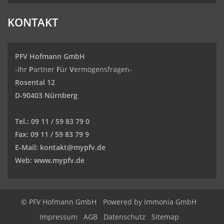
KONTAKT
PFV Hofmann GmbH
-Ihr
P
artner
F
ür
V
ermögensfragen-
Rosental 12
D-90403 Nürnberg
Tel.:
09 11 / 59 83 79 0
Fax:
09 11 / 59 83 79 9
E-Mail:
kontakt@mypfv.de
Web:
www.mypfv.de
© PFV Hofmann GmbH
Powered by Immonia GmbH
Impressum
AGB
Datenschutz
Sitemap