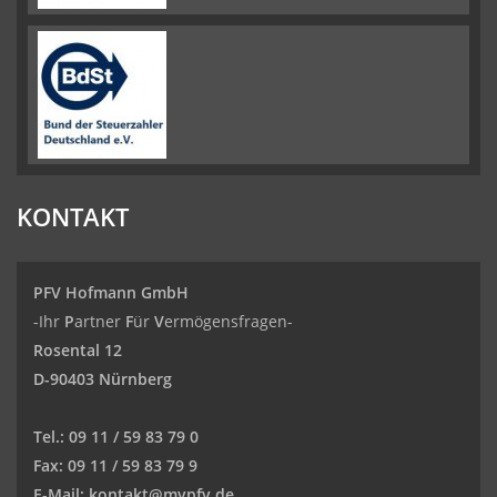
KONTAKT
PFV Hofmann GmbH
-Ihr
P
artner
F
ür
V
ermögensfragen-
Rosental 12
D-90403 Nürnberg
Tel.:
09 11 / 59 83 79 0
Fax:
09 11 / 59 83 79 9
E-Mail:
kontakt@mypfv.de