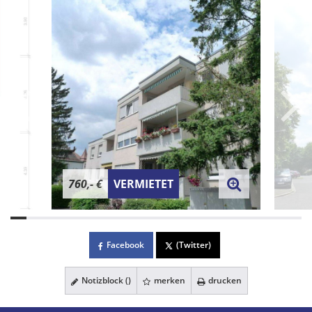
760,- €
VERMIETET
Facebook
(Twitter)
Notizblock (
)
merken
drucken