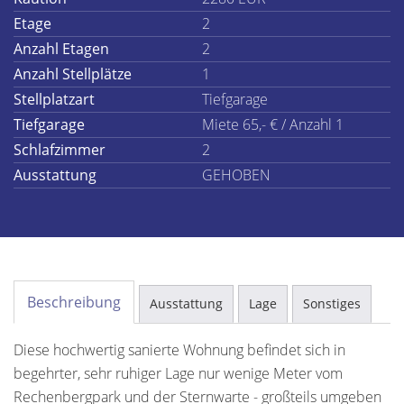
Etage
2
Anzahl Etagen
2
Anzahl Stellplätze
1
Stellplatzart
Tiefgarage
Tiefgarage
Miete 65,- € / Anzahl 1
Schlafzimmer
2
Ausstattung
GEHOBEN
Beschreibung
Ausstattung
Lage
Sonstiges
Diese hochwertig sanierte Wohnung befindet sich in
begehrter, sehr ruhiger Lage nur wenige Meter vom
Rechenbergpark und der Sternwarte - großteils umgeben