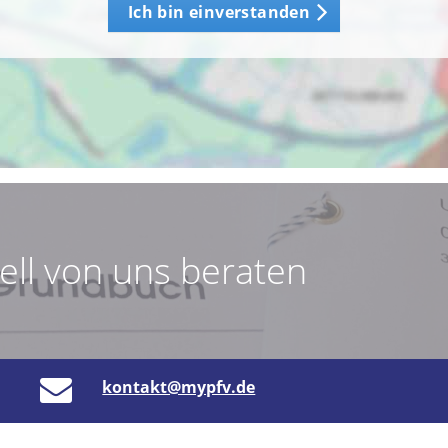
Ich bin einverstanden
uell von uns beraten
kontakt@mypfv.de