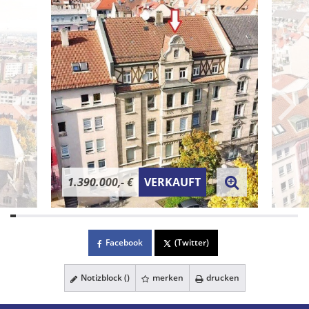
1.390.000,- €
VERKAUFT
Facebook
(Twitter)
Notizblock (
)
merken
drucken