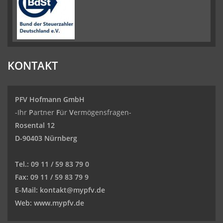
KONTAKT
PFV Hofmann GmbH
-Ihr
P
artner
F
ür
V
ermögensfragen-
Rosental 12
D-90403 Nürnberg
Tel.:
09 11 / 59 83 79 0
Fax:
09 11 / 59 83 79 9
E-Mail:
kontakt@mypfv.de
Web:
www.mypfv.de