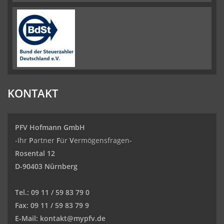
KONTAKT
PFV Hofmann GmbH
-Ihr
P
artner
F
ür
V
ermögensfragen-
Rosental 12
D-90403 Nürnberg
Tel.:
09 11 / 59 83 79 0
Fax:
09 11 / 59 83 79 9
E-Mail:
kontakt@mypfv.de