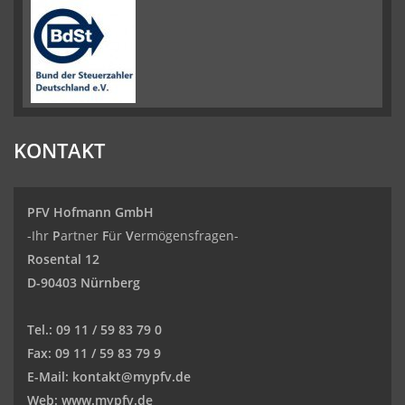
KONTAKT
PFV Hofmann GmbH
-Ihr
P
artner
F
ür
V
ermögensfragen-
Rosental 12
D-90403 Nürnberg
Tel.:
09 11 / 59 83 79 0
Fax:
09 11 / 59 83 79 9
E-Mail:
kontakt@mypfv.de
Web:
www.mypfv.de