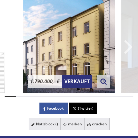
1.790.000,- €
VERKAUFT
Facebook
(Twitter)
Notizblock (
)
merken
drucken