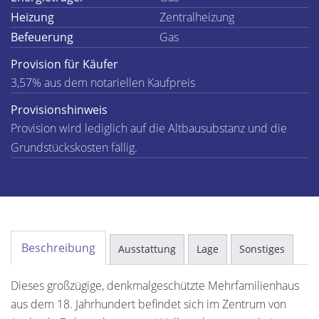
Heizung
Zentralheizung
Befeuerung
Gas
Provision für Käufer
3,57% aus dem notariellen Kaufpreis
Provisionshinweis
Provision wird lediglich auf die Altbausubstanz und die
Grundstückskosten fällig.
Beschreibung
Ausstattung
Lage
Sonstiges
Dieses großzügige, denkmalgeschützte Mehrfamilienhaus
aus dem 18. Jahrhundert befindet sich im Zentrum von