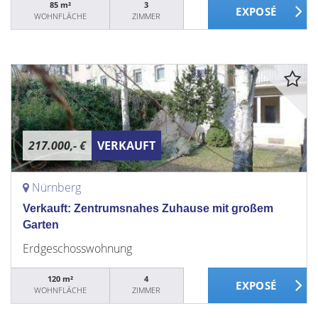
85 m²
3
WOHNFLÄCHE
ZIMMER
217.000,- €
VERKAUFT
Nürnberg
Verkauft: Zentrumsnahes Zuhause mit großem
Garten
Erdgeschosswohnung
120 m²
4
WOHNFLÄCHE
ZIMMER