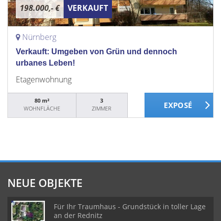
198.000,- €
VERKAUFT
Nürnberg
Verkauft: Umgeben von Grün und dennoch
urbanes Leben!
Etagenwohnung
80 m²
3
WOHNFLÄCHE
ZIMMER
NEUE OBJEKTE
Für Ihr Traumhaus - Grundstück in toller Lage
an der Rednitz