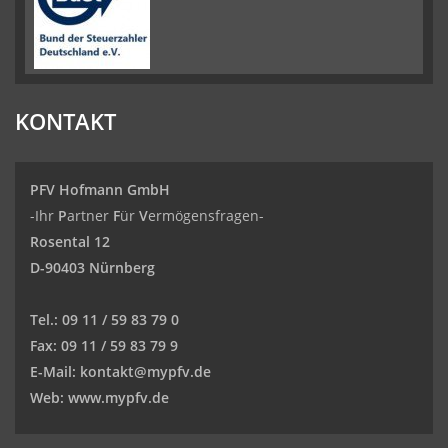
KONTAKT
PFV Hofmann GmbH
-Ihr
P
artner
F
ür
V
ermögensfragen-
Rosental 12
D-90403 Nürnberg
Tel.:
09 11 / 59 83 79 0
Fax:
09 11 / 59 83 79 9
E-Mail:
kontakt@mypfv.de
Web:
www.mypfv.de