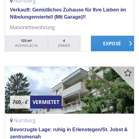
Nürnberg
Verkauft: Gemütliches Zuhause für Ihre Lieben im
Nibelungenviertel! (Mit Garage)!!
Maisonettewohnung
123 m²
4
WOHNFLÄCHE
ZIMMER
760,- €
VERMIETET
Nürnberg
Bevorzugte Lage: ruhig in Erlenstegen/St. Jobst &
zentrumsnah