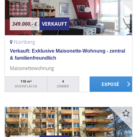
349.000,- €
VERKAUFT
Nürnberg
Verkauft: Exklusive Maisonette-Wohnung - zentral
& familienfreundlich
Maisonettewohnung
118 m²
4
WOHNFLÄCHE
ZIMMER