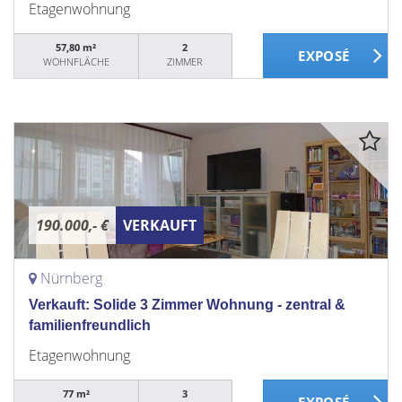
Etagenwohnung
57,80 m²
2
WOHNFLÄCHE
ZIMMER
190.000,- €
VERKAUFT
Nürnberg
Verkauft: Solide 3 Zimmer Wohnung - zentral &
familienfreundlich
Etagenwohnung
77 m²
3