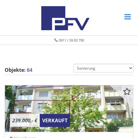
0911 / 59 83 790
Objekte:
64
239.000,- €
VERKAUFT